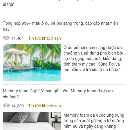
đi trốn
Tổng hợp 999+ mẫu ô dù bể bơi sang trọng, cao cấp nhất hiện
nay
14,404
Tin tức khách sạn
Ô dù bể bơi ngày càng được ưa
chuộng và sử dụng phổ biến bởi
sự đa dạng mẫu mã, kiểu dáng,
tính thẩm mỹ cao. Cùng Poliva
tìm hiểu vai trò của ô dù bể bơi
cũng...
#bàn ghế ngoài trời
Memory foam là gì? Vì sao gối, nệm Memory foam được ưa
#ghế bể bơi
chuộng?
#ô dù ngoài trời
14,239
Tin tức khách sạn
Memory foam đã được ứng dụng
trong sản xuất gối nệm từ những
năm 60 và ngày càng khẳng