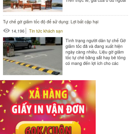
trời phụ thuộc...
#ô dù ngoài trời
Tự chế gờ giảm tốc độ để sử dụng: Lợi bất cập hại
14,196
Tin tức khách sạn
Tình trạng người dân tự chế Gờ
giảm tốc đã và đang xuất hiện
ngày càng nhiều. Liệu gờ giảm
tốc tự chế bằng sắt hay bê tông
có mang đến lợi ích cho các
phương tiện khi...
#cục chặn bánh xe
#gờ giảm tốc
#ốp góc cột