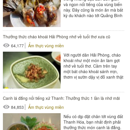
và ngon nổi tiếng của vùng biển
này. Đây cũng là món ăn mà bất
kỳ du khách nào tới Quảng Bình
đều nhất định...
Thưởng thức cháo khoái Hải Phòng nhớ về tuổi thơ xưa cũ
64,177
Ẩm thực vùng miền
Với người dân Hải Phòng, cháo
khoái như một món ăn làm gợi
nhớ về tuổi thơ. Cầm trên tay
một bát cháo khoái sánh mịn,
thơm vị sườn dậy vị đỗ xanh thật
là điều tuyệt vời...
Canh lá đắng nổi tiếng xứ Thanh: Thưởng thức 1 lần là nhớ mãi
84,853
Ẩm thực vùng miền
Nếu có dịp đặt chân tới vùng đất
Thanh Hóa, bạn nhất định phải
thưởng thức món canh lá đắng.