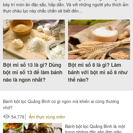
bày trí món ăn đặc sắc, hấp dẫn. Và với những người yêu thích ẩm
thực châu lục này chắc chắn sẽ biết đến...
Bột mì số 13 là gì? Dùng
Bột mì số 8 là gì? Làm
bột mì số 13 để làm bánh
bánh với bột mì số 8 như
nào là ngon nhất?
thế nào?
Bánh bột lọc Quảng Bình có gì ngon mà khiến ai cũng thương
nhớ?
54,779
Ẩm thực vùng miền
Bánh bột lọc Quảng Bình là một
trong những đặc sản đơn giản