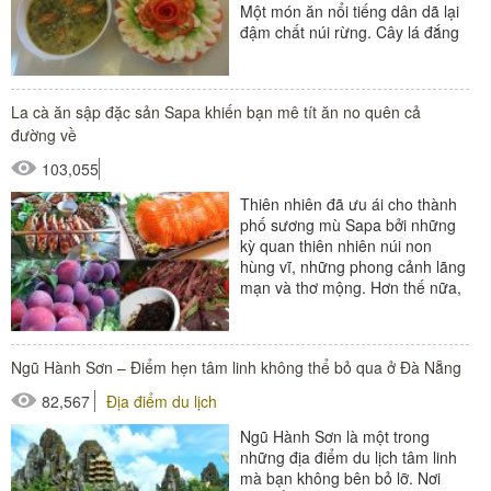
Một món ăn nổi tiếng dân dã lại
đậm chất núi rừng. Cây lá đắng
là loại cây...
La cà ăn sập đặc sản Sapa khiến bạn mê tít ăn no quên cả
đường về
103,055
Thiên nhiên đã ưu ái cho thành
phố sương mù Sapa bởi những
kỳ quan thiên nhiên núi non
hùng vĩ, những phong cảnh lãng
mạn và thơ mộng. Hơn thế nữa,
du khách còn bị hút hồn...
Ngũ Hành Sơn – Điểm hẹn tâm linh không thể bỏ qua ở Đà Nẵng
82,567
Địa điểm du lịch
Ngũ Hành Sơn là một trong
những địa điểm du lịch tâm linh
mà bạn không bên bỏ lỡ. Nơi