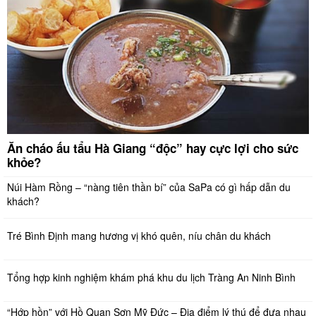
Ăn cháo ấu tẩu Hà Giang “độc” hay cực lợi cho sức
khỏe?
Núi Hàm Rồng – “nàng tiên thần bí” của SaPa có gì hấp dẫn du
khách?
Tré Bình Định mang hương vị khó quên, níu chân du khách
Tổng hợp kinh nghiệm khám phá khu du lịch Tràng An Ninh Bình
“Hớp hồn” với Hồ Quan Sơn Mỹ Đức – Địa điểm lý thú để đưa nhau