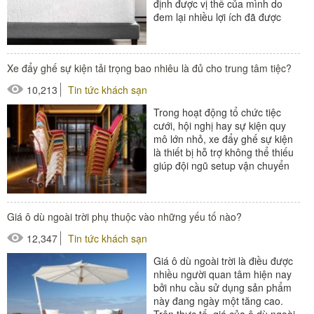
định được vị thế của mình do
đem lại nhiều lợi ích đã được
kiểm chứng. Vậy memory
foam...
Xe đẩy ghế sự kiện tải trọng bao nhiêu là đủ cho trung tâm tiệc?
#giường phụ khách sạn
10,213
Tin tức khách sạn
Trong hoạt động tổ chức tiệc
cưới, hội nghị hay sự kiện quy
mô lớn nhỏ, xe đẩy ghế sự kiện
là thiết bị hỗ trợ không thể thiếu
giúp đội ngũ setup vận chuyển
ghế nhanh chóng,...
Giá ô dù ngoài trời phụ thuộc vào những yếu tố nào?
12,347
Tin tức khách sạn
Giá ô dù ngoài trời là điều được
nhiều người quan tâm hiện nay
bởi nhu cầu sử dụng sản phẩm
này đang ngày một tăng cao.
Trên thực tế, giá của ô dù ngoài