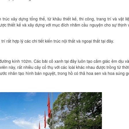
rúc xây dựng tổng thể, từ khâu thiết kế, thi công, trang trí và vật li
được thiết kế và xây dựng với mục đích nhằm cầu nguyện cho sự thịnh
í rất hợp lý các chi tiết kiến trúc nội thất và ngoại thất tại đây.
 đường kính 102m. Các bãi cỏ xanh tại đây luôn tạo cảm giác êm dịu v
viên này, rất nhiều cây cổ thụ với các loài khác nhau được trồng từ thờ
nước nhân tạo hình bán nguyệt, trong hồ có thả hoa sen và hoa súng g