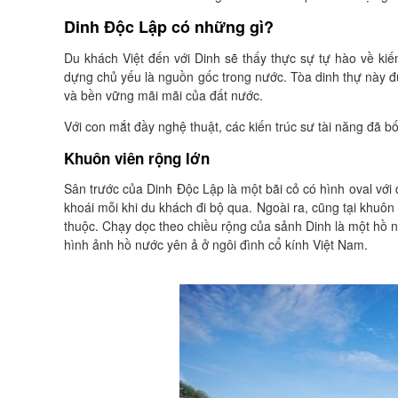
Dinh Độc Lập có những gì?
Du khách Việt đến với Dinh sẽ thấy thực sự tự hào về kiến t
dựng chủ yếu là nguồn gốc trong nước. Tòa dinh thự này 
và bền vững mãi mãi của đất nước.
Với con mắt đầy nghệ thuật, các kiến trúc sư tài năng đã bố tr
Khuôn viên rộng lớn
Sân trước của Dinh Độc Lập là một bãi cỏ có hình oval với
khoái mỗi khi du khách đi bộ qua. Ngoài ra, cũng tại khuôn 
thuộc. Chạy dọc theo chiều rộng của sảnh Dinh là một hồ 
hình ảnh hồ nước yên ả ở ngôi đình cổ kính Việt Nam.