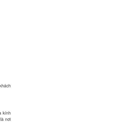
 khách
a kính
là nơi