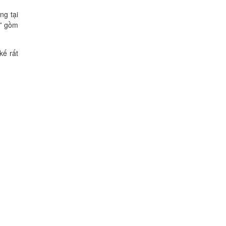
ng tại
o” gồm
kế rất