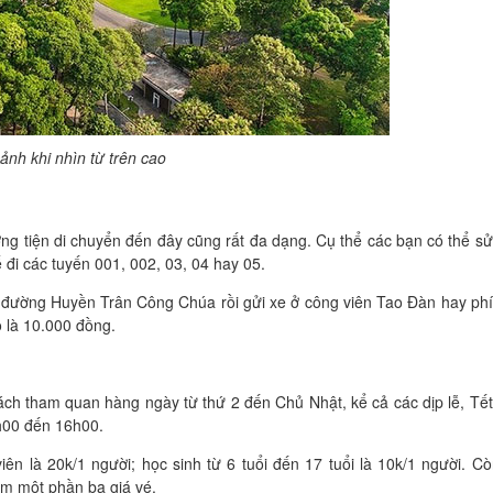
ảnh khi nhìn từ trên cao
ơng tiện di chuyển đến đây cũng rất đa dạng. Cụ thể các bạn có thể s
 đi các tuyến 001, 002, 03, 04 hay 05.
 đường Huyền Trân Công Chúa rồi gửi xe ở công viên Tao Đàn hay ph
ô là 10.000 đồng.
ách tham quan hàng ngày từ thứ 2 đến Chủ Nhật, kể cả các dịp lễ, Tết
h00 đến 16h00.
viên là 20k/1 người; học sinh từ 6 tuổi đến 17 tuổi là 10k/1 người. C
ảm một phần ba giá vé.