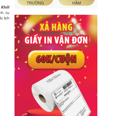
TRƯỜNG
HẦM
 Khởi
nh, cụ
u lịch