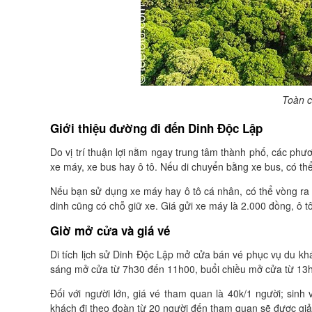
Toàn c
Giới thiệu đường đi đến Dinh Độc Lập
Do vị trí thuận lợi nằm ngay trung tâm thành phố, các phư
xe máy, xe bus hay ô tô. Nếu di chuyển bằng xe bus, có thể
Nếu bạn sử dụng xe máy hay ô tô cá nhân, có thể vòng ra
dinh cũng có chỗ giữ xe. Giá gửi xe máy là 2.000 đồng, ô t
Giờ mở cửa và giá vé
Di tích lịch sử Dinh Độc Lập mở cửa bán vé phục vụ du kh
sáng mở cửa từ 7h30 đến 11h00, buổi chiều mở cửa từ 13
Đối với người lớn, giá vé tham quan là 40k/1 người; sinh 
khách đi theo đoàn từ 20 người đến tham quan sẽ được gi