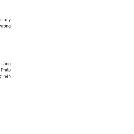
ệu xây
 vượng
à sảng
i Pháp
ợi nên