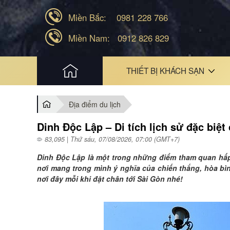
Miền Bắc:
0981 228 766
Miền Nam:
0912 826 829
HOME
THIẾT BỊ KHÁCH SẠN
Địa điểm du lịch
Dinh Độc Lập – Di tích lịch sử đặc biệt
83,095 | Thứ sáu, 07/08/2026, 07:00 (GMT+7)
Dinh Độc Lập là một trong những điểm tham quan hấp d
nơi mang trong mình ý nghĩa của chiến thắng, hòa bìn
nơi đây mỗi khi đặt chân tới Sài Gòn nhé!