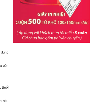
ử dụng
ía bên
. Buổi
òn nếu