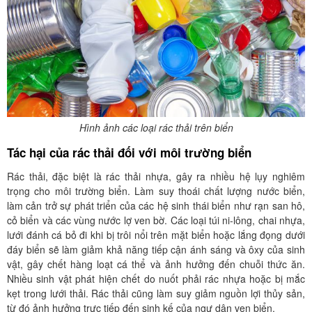
Hình ảnh các loại rác thải trên biển
Tác hại của rác thải đối với môi trường biển
Rác thải, đặc biệt là rác thải nhựa, gây ra nhiều hệ lụy nghiêm
trọng cho môi trường biển. Làm suy thoái chất lượng nước biển,
làm cản trở sự phát triển của các hệ sinh thái biển như rạn san hô,
cỏ biển và các vùng nước lợ ven bờ. Các loại túi ni-lông, chai nhựa,
lưới đánh cá bỏ đi khi bị trôi nổi trên mặt biển hoặc lắng đọng dưới
đáy biển sẽ làm giảm khả năng tiếp cận ánh sáng và ôxy của sinh
vật, gây chết hàng loạt cá thể và ảnh hưởng đến chuỗi thức ăn.
Nhiều sinh vật phát hiện chết do nuốt phải rác nhựa hoặc bị mắc
kẹt trong lưới thải. Rác thải cũng làm suy giảm nguồn lợi thủy sản,
từ đó ảnh hưởng trực tiếp đến sinh kế của ngư dân ven biển.