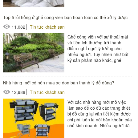
Đừng bỏ qua...
Top 5 lỗi hỏng ở ghế công viên bạn hoàn toàn có thể xử lý được
11,082
Tin tức khách sạn
Ghế công viên với sự thoải mái
và tiện ích thường trở thành
điểm nghỉ ngơi lý tưởng cho
nhiều người. Tuy nhiên như bất
kỳ sản phẩm nào khác, ghế
công viên cũng có thể gặp
phải...
#ghế ngoài trời
Nhà hàng mới có nên mua xe dọn bàn thanh lý để dùng?
12,986
Tin tức khách sạn
Với các nhà hàng mới mở việc
làm sao để có đủ các trang thiết
bị đồ dùng lại vẫn tiết kiệm được
chi phí luôn là nỗi băn khoăn của
chủ kinh doanh. Nhiều người đã
tính...