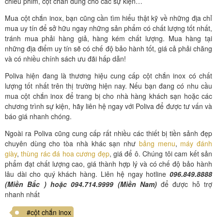
chiếu phim, cột chắn dùng cho các sự kiện…
Mua cột chắn inox, bạn cũng cần tìm hiểu thật kỹ về những địa chỉ
mua uy tín để sở hữu ngay những sản phẩm có chất lượng tốt nhất,
tránh mua phải hàng giả, hàng kém chất lượng. Mua hàng tại
những địa điểm uy tín sẽ có chế độ bảo hành tốt, giá cả phải chăng
và có nhiều chính sách ưu đãi hấp dẫn!
Poliva hiện đang là thương hiệu cung cấp cột chắn inox có chất
lượng tốt nhất trên thị trường hiện nay. Nếu bạn đang có nhu cầu
mua cột chắn inox để trang bị cho nhà hàng khách sạn hoặc các
chương trình sự kiện, hãy liên hệ ngay với Poliva để được tư vấn và
báo giá nhanh chóng.
Ngoài ra Poliva cũng cung cấp rất nhiều các thiết bị tiền sảnh đẹp
chuyên dùng cho tòa nhà khác sạn như
bảng menu
,
máy đánh
giày
,
thùng rác đá hoa cương đẹp
, giá để ô. Chúng tôi cam kết sản
phẩm đạt chất lượng cao, giá thành hợp lý và có chế độ bảo hành
lâu dài cho quý khách hàng. Liên hệ ngay hotline
096.849.8888
(Miền Bắc ) hoặc 094.714.9999 (Miền Nam)
để được hỗ trợ
nhanh nhất
#cột chắn inox