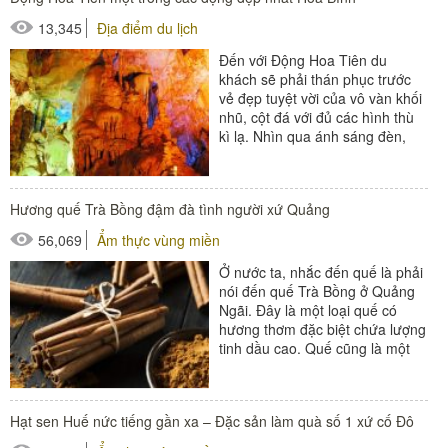
13,345
Địa điểm du lịch
Đến với Động Hoa Tiên du
khách sẽ phải thán phục trước
vẻ đẹp tuyệt vời của vô vàn khối
nhũ, cột đá với đủ các hình thù
kì lạ. Nhìn qua ánh sáng đèn,
những nhũ đá,...
Hương quế Trà Bồng đậm đà tình người xứ Quảng
56,069
Ẩm thực vùng miền
Ở nước ta, nhắc đến quế là phải
nói đến quế Trà Bồng ở Quảng
Ngãi. Đây là một loại quế có
hương thơm đặc biệt chứa lượng
tinh dầu cao. Quế cũng là một
trong 8 đặc...
Hạt sen Huế nức tiếng gần xa – Đặc sản làm quà số 1 xứ cố Đô