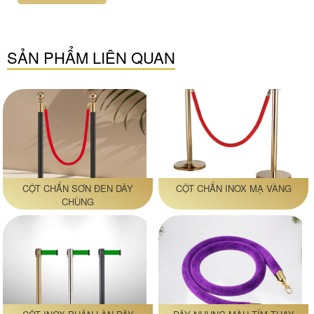
SẢN PHẨM LIÊN QUAN
CỘT CHẮN SƠN ĐEN DÂY
CỘT CHẮN INOX MẠ VÀNG
CHÙNG