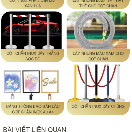
CỘT INOX PHÂN LÀN DÂY
DÂY NHUNG MÀU TÍM THAY
XANH LÁ
THẾ CHO CỘT CHẮN
CỘT CHẮN INOX DÂY TRẮNG
DÂY NHUNG MÀU XÁM CHO
SỌC ĐỎ
CỘT CHẮN
BẢNG THÔNG BÁO GẮN ĐẦU
CỘT CHẮN INOX DÂY CHÙNG
CỘT CHẮN INOX A3 A4
BÀI VIẾT LIÊN QUAN