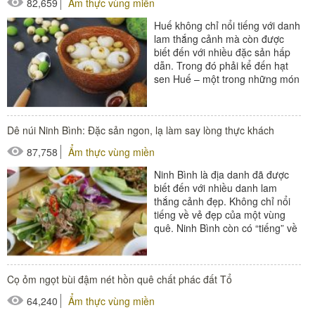
82,659
Ẩm thực vùng miền
Huế không chỉ nổi tiếng với danh
lam thắng cảnh mà còn được
biết đến với nhiều đặc sản hấp
dẫn. Trong đó phải kể đến hạt
sen Huế – một trong những món
ăn đặc sản, bổ...
Dê núi Ninh Bình: Đặc sản ngon, lạ làm say lòng thực khách
87,758
Ẩm thực vùng miền
Ninh Bình là địa danh đã được
biết đến với nhiều danh lam
thắng cảnh đẹp. Không chỉ nổi
tiếng về vẻ đẹp của một vùng
quê. Ninh Bình còn có “tiếng” về
các món ăn đặc sản....
Cọ ỏm ngọt bùi đậm nét hồn quê chất phác đất Tổ
64,240
Ẩm thực vùng miền