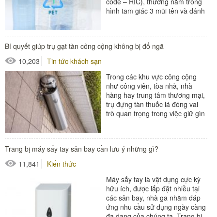
code – RIC), thường nằm trong
hình tam giác 3 mũi tên và đánh
số từ 1 đến 7....
Bí quyết giúp trụ gạt tàn công cộng không bị đổ ngã
10,203
Tin tức khách sạn
Trong các khu vực công cộng
như công viên, tòa nhà, nhà
hàng hay trung tâm thương mại,
trụ đựng tàn thuốc lá đóng vai
trò quan trọng trong việc giữ gìn
vệ sinh và đảm bảo an...
Trang bị máy sấy tay sân bay cần lưu ý những gì?
11,841
Kiến thức
Máy sấy tay là vật dụng cực kỳ
hữu ích, được lắp đặt nhiều tại
các sân bay, nhà ga nhằm đáp
ứng nhu cầu sử dụng ngày càng
đa dạng của chúng ta. Trang bị