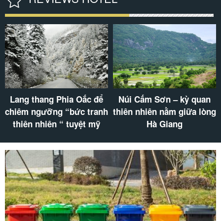
Thác Thủy Tiên Vẻ Đẹp
Hang Tiên SaPa – hành
Thơ Mộng Giữa Đại Ngàn
trình khám phá vẻ đẹp
Xanh Thẳm
của tạo hóa