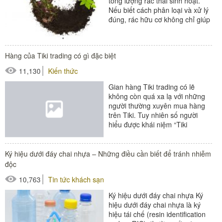
tổng lượng rác thải sinh hoạt.
Nếu biết cách phân loại và xử lý
đúng, rác hữu cơ không chỉ giúp
giữ gìn vệ...
#thùng rác
Hàng của Tiki trading có gì đặc biệt
11,130
Kiến thức
Gian hàng Tiki trading có lẽ
không còn quá xa lạ với những
người thường xuyên mua hàng
trên Tiki. Tuy nhiên số người
hiểu được khái niệm “Tiki
trading” lại không nhiều. Vậy Tiki
trading là gì?...
Ký hiệu dưới đáy chai nhựa – Những điều cần biết để tránh nhiễm
độc
10,763
Tin tức khách sạn
Ký hiệu dưới đáy chai nhựa Ký
hiệu dưới đáy chai nhựa là ký
hiệu tái chế (resin identification