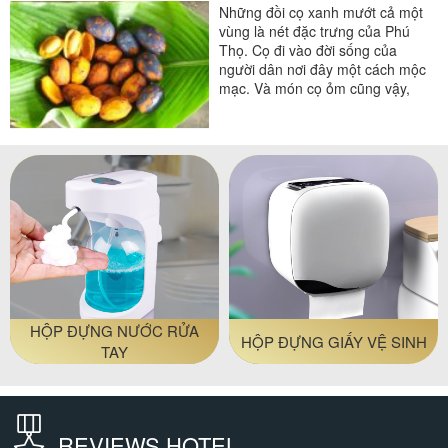
Những đồi cọ xanh mướt cả một
vùng là nét đặc trưng của Phú
Thọ. Cọ đi vào đời sống của
người dân nơi đây một cách mộc
mạc. Và món cọ ỏm cũng vậy,
dân dã, đơn...
MÁY SẤY TÓC
KHĂN KHÁCH SẠN
REVIEWS HOTEL