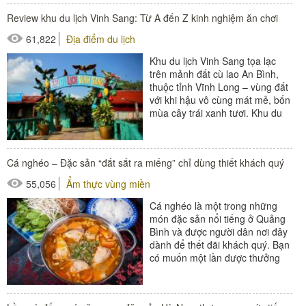
Review khu du lịch Vinh Sang: Từ A đến Z kinh nghiệm ăn chơi
61,822
Địa điểm du lịch
Khu du lịch Vinh Sang tọa lạc
trên mảnh đất cù lao An Bình,
thuộc tỉnh Vĩnh Long – vùng đất
với khi hậu vô cùng mát mẻ, bốn
mùa cây trái xanh tươi. Khu du
lịch Vĩnh...
Cá nghéo – Đặc sản “đắt sắt ra miếng” chỉ dùng thiết khách quý
55,056
Ẩm thực vùng miền
Cá nghéo là một trong những
món đặc sản nổi tiếng ở Quảng
Bình và được người dân nơi đây
dành để thết đãi khách quý. Bạn
có muốn một lần được thưởng
thức những món ăn độc...