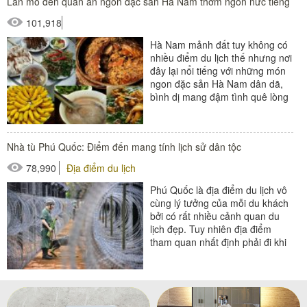
Lần mò đến quán ăn ngon đặc sản Hà Nam thơm ngon nức tiếng
101,918
Hà Nam mảnh đất tuy không có
nhiều điểm du lịch thế nhưng nơi
đây lại nổi tiếng với những món
ngon đặc sản Hà Nam dân dã,
bình dị mang đậm tình quê lòng
người nơi đây....
Nhà tù Phú Quốc: Điểm đến mang tính lịch sử dân tộc
78,990
Địa điểm du lịch
Phú Quốc là địa điểm du lịch vô
cùng lý tưởng của mỗi du khách
bởi có rất nhiều cảnh quan du
lịch đẹp. Tuy nhiên địa điểm
tham quan nhất định phải đi khi
đến Phú Quốc...