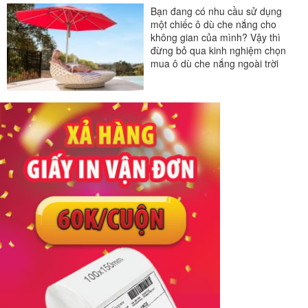
Bạn đang có nhu cầu sử dụng
một chiếc ô dù che nắng cho
không gian của mình? Vậy thì
đừng bỏ qua kinh nghiệm chọn
mua ô dù che nắng ngoài trời
vừa đẹp, vừa bền lại...
#bàn ghế ngoài trời
#ghế bể bơi
#ô dù ngoài trời