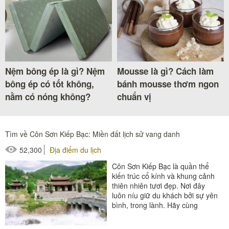
Nệm bông ép là gì? Nệm
Mousse là gì? Cách làm
bông ép có tốt không,
bánh mousse thơm ngon
nằm có nóng không?
chuẩn vị
Tìm về Côn Sơn Kiếp Bạc: Miền đất lịch sử vang danh
52,300
Địa điểm du lịch
Côn Sơn Kiếp Bạc là quần thể
kiến trúc cổ kính và khung cảnh
thiên nhiên tươi đẹp. Nơi đây
luôn níu giữ du khách bởi sự yên
bình, trong lành. Hãy cùng
Poliva khám phá di tích...