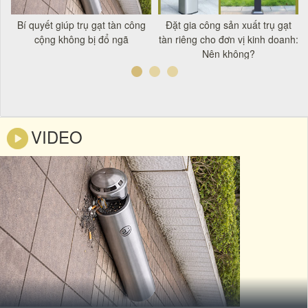
t
Bí quyết giúp trụ gạt tàn công
Đặt gia công sản xuất trụ gạt
á
cộng không bị đổ ngã
tàn riêng cho đơn vị kinh doanh:
Nên không?
VIDEO