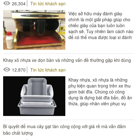
26,304
Tin tức khách sạn
Việc sở hữu máy đánh giày
chính là một giải pháp giúp cho
chiếc giày của bạn luôn luôn
sạch sẽ. Tuy nhiên làm cách nào
để có thể mua được loại xi đánh
giày tốt, giá rẻ...
#máy đánh giày
Khay xô nhựa xe dọn bàn và những vấn đề thường gặp khi dùng
12,870
Tin tức khách sạn
Khay nhựa, xô nhựa là những
phụ kiện quan trọng trên xe thu
gom bát đĩa. Chúng có công
dụng là đựng bát đĩa bẩn, đồ ăn
thừa, giúp nhân viên phục vụ
dọn bàn ăn nhanh chóng...
Bí quyết để mua cây gạt tàn công cộng với giá rẻ mà vẫn đảm
bảo chất lượng