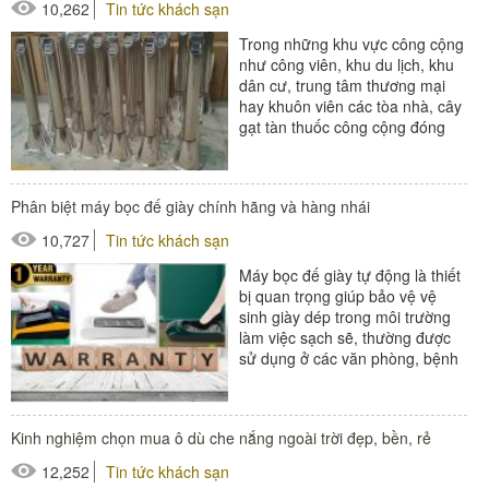
10,262
Tin tức khách sạn
Trong những khu vực công cộng
như công viên, khu du lịch, khu
dân cư, trung tâm thương mại
hay khuôn viên các tòa nhà, cây
gạt tàn thuốc công cộng đóng
vai trò quan trọng trong việc...
Phân biệt máy bọc đế giày chính hãng và hàng nhái
10,727
Tin tức khách sạn
Máy bọc đế giày tự động là thiết
bị quan trọng giúp bảo vệ vệ
sinh giày dép trong môi trường
làm việc sạch sẽ, thường được
sử dụng ở các văn phòng, bệnh
viện, nhà máy và...
#máy bọc giày
Kinh nghiệm chọn mua ô dù che nắng ngoài trời đẹp, bền, rẻ
12,252
Tin tức khách sạn