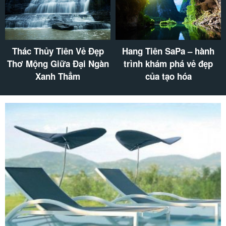
Lang thang Phia Oắc để
Núi Cấm Sơn – kỳ quan
chiêm ngưỡng “bức tranh
thiên nhiên nằm giữa lòng
thiên nhiên “ tuyệt mỹ
Hà Giang