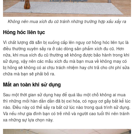
Không nên mua xích đu cũ tránh những trường hợp xấu xẩy ra
Hỏng hóc liên tục
Vì chất lượng đã sẵn bị xuống cấp lên nguy cơ hỏng hóc liên tục là
điều thường xuyên sảy ra ở các dòng sản phẩm xích đu cũ. Hơn
nữa, khi mua xích đu cũ thường sẽ không được bảo hành trong khi
sử dụng, vậy nên các mẫu xích đu mà bạn mua về không may có
bị hỏng sẽ không có ai chịu trách nhiệm hay chi trả cho chi phí sửa
chữa mà bạn sẽ phải bỏ ra.
Mất an toàn khi sử dụng
Sau một thời gian sử dụng hay để quá lâu một chỗ không ai mua
thì những mối hàn dần dần đã bị oxi hóa, có nguy cơ gẫy bất kể lúc
nào. Điều này có thể sẩy ra bất cứ lúc nào trong quá trình sử dụng.
Và nếu như gia đình bạn có trẻ nhỏ và người cao tuổi thì nên tránh
xa những sự lựa chọn này.