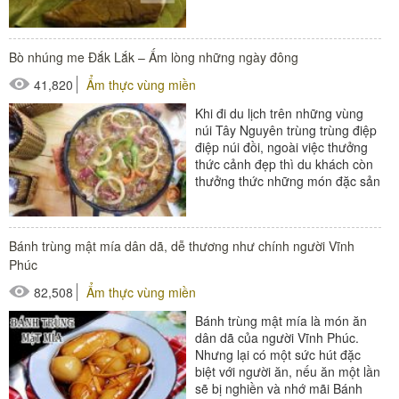
Bánh khảo giản dị...
Bò nhúng me Đắk Lắk – Ấm lòng những ngày đông
41,820
Ẩm thực vùng miền
Khi đi du lịch trên những vùng
núi Tây Nguyên trùng trùng điệp
điệp núi đồi, ngoài việc thưởng
thức cảnh đẹp thì du khách còn
thưởng thức những món đặc sản
thơm ngon. Đến với Đắk Lắk,...
Bánh trùng mật mía dân dã, dễ thương như chính người Vĩnh
Phúc
82,508
Ẩm thực vùng miền
Bánh trùng mật mía là món ăn
dân dã của người Vĩnh Phúc.
Nhưng lại có một sức hút đặc
biệt với người ăn, nếu ăn một lần
sẽ bị nghiền và nhớ mãi Bánh