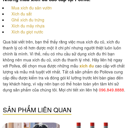
Mua xích đu sân vườn
Xích đu sắt
Ghế xích đu trứng
Xích đu mây nhựa
Xích đu giọt nước
Qua bài viết trên, bạn thể thấy rằng việc mua xích đu cũ, xích đu
thanh lý có rẻ hơn được một ít chi phí nhưng người thiệt luôn luôn
chính là mình. Vì thế, nếu có nhu cầu sử dụng xích đu thì bạn
không nên mua xích đu cũ, xích đu thanh lý nhé. Hãy liên hệ ngay
với Poliva, để chọn mua được những mẫu
xích đu
cao cấp với chất
lượng và mẫu mã tuyệt vời nhất. Tất cả sản phẩm do Poliova cung
cấp đều được kiểm tra và đóng gói kĩ lưỡng trước khi bàn giao đến
tay khách hàng, vì vậy nên bạn có thể hoàn toàn yên tâm khi sử
dụng sản phẩm của chúng tôi. Mọi chi tiết xin liên hệ
096.849.8888
.
SẢN PHẨM LIÊN QUAN