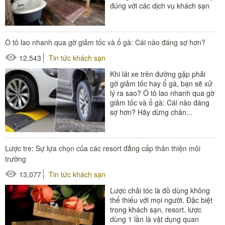
đúng với các dịch vụ khách sạn
dưới đây....
Ô tô lao nhanh qua gờ giảm tốc và ổ gà: Cái nào đáng sợ hơn?
12,543
Tin tức khách sạn
Khi lái xe trên đường gặp phải
gờ giảm tốc hay ổ gà, bạn sẽ xử
lý ra sao? Ô tô lao nhanh qua gờ
giảm tốc và ổ gà: Cái nào đáng
sợ hơn? Hãy dừng chân...
#cục chặn bánh xe
#gờ giảm tốc
Lược tre: Sự lựa chọn của các resort đẳng cấp thân thiện môi
#ốp góc cột
trường
13,077
Tin tức khách sạn
Lược chải tóc là đồ dùng không
thể thiếu với mọi người. Đặc biệt
trong khách sạn, resort, lược
dùng 1 lần là vật dụng quan