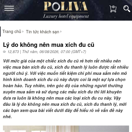
Trang chủ
Tin tức khách sạn
Lý do không nên mua xích đu cũ
12,873 | Thứ năm, 06/08/2026, 07:00 (GMT+7)
Với mức giá của một chiếc xích đu cũ rẻ hơn rất nhiều nên
việc mua bán xích đu cũ, xích đu thanh lý luôn được rất nhiều
người chú ý. Với việc muốn tiết kiệm chi phí mua sắm nên mô
hình kinh doanh xích đu cũ này được coi là một sự lựa chọn
hoàn hảo. Tuy nhiên, trên góc độ của những ngươi thường
xuyên mua sắm và sử dụng các mẫu xích đu thì lời khuyên
đưa ra luôn là không nên mua các loại xích đu cu này. Vậy
đâu là lý do không nên mua xích đu cũ, xích đu thanh lý, mời
các bạn xem qua bài viết dưới đây để hiểu rõ về vấn đề này
nhé.