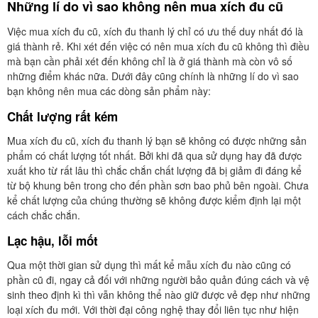
Những lí do vì sao không nên mua xích đu cũ
Việc mua xích đu cũ, xích đu thanh lý chỉ có ưu thế duy nhất đó là
giá thành rẻ. Khi xét đến việc có nên mua xích đu cũ không thì điều
mà bạn cần phải xét đến không chỉ là ở giá thành mà còn vô số
những điểm khác nữa. Dưới đây cũng chính là những lí do vì sao
bạn không nên mua các dòng sản phẩm này:
Chất lượng rất kém
Mua xích đu cũ, xích đu thanh lý bạn sẽ không có được những sản
phẩm có chất lượng tốt nhất. Bởi khi đã qua sử dụng hay đã được
xuất kho từ rất lâu thì chắc chắn chất lượng đã bị giảm đi đáng kể
từ bộ khung bên trong cho đến phần sơn bao phủ bên ngoài. Chưa
kể chất lượng của chúng thường sẽ không được kiểm định lại một
cách chắc chắn.
Lạc hậu, lỗi mốt
Qua một thời gian sử dụng thì mất kể mẫu xích đu nào cũng có
phần cũ đi, ngay cả đối với những người bảo quản đúng cách và vệ
sinh theo định kì thì vẫn không thể nào giữ được vẻ đẹp như những
loại xích đu mới. Với thời đại công nghệ thay đổi liên tục như hiện