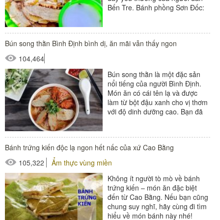
Bến Tre. Bánh phồng Sơn Đốc:
Món ăn vặt Bến Tre...
Bún song thằn Bình Định bình dị, ăn mãi vẫn thấy ngon
104,464
Bún song thằn là một đặc sản
nổi tiếng của người Bình Định.
Món ăn có cái tên lạ và được
làm từ bột đậu xanh cho vị thơm
với độ dinh dưỡng cao. Bạn đã
thử nem...
Bánh trứng kiến độc lạ ngon hết nấc của xứ Cao Bằng
105,322
Ẩm thực vùng miền
Không ít người tò mò về bánh
trứng kiến – món ăn đặc biệt
đến từ Cao Bằng. Nếu bạn cũng
chung suy nghĩ, hãy cùng đi tìm
hiểu về món bánh này nhé!