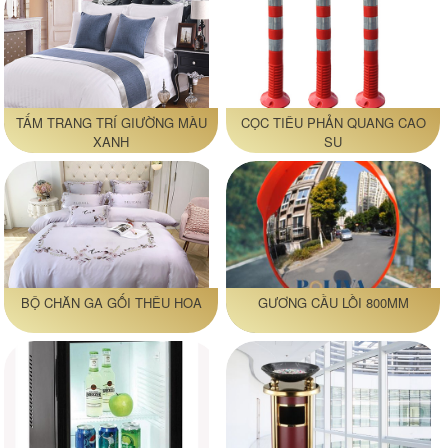
TẤM TRANG TRÍ GIƯỜNG MÀU
CỌC TIÊU PHẢN QUANG CAO
XANH
SU
BỘ CHĂN GA GỐI THÊU HOA
GƯƠNG CẦU LỒI 800MM