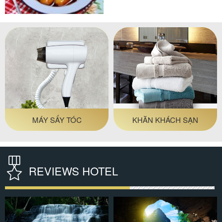
trùng mật mía...
GIỎ ĐỰNG ĐỒ PHÒNG
THẢM PHÒNG TẮM
TẮM
REVIEWS HOTEL