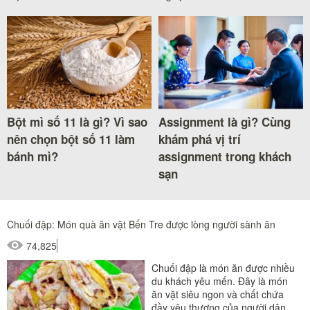
Bột mì số 11 là gì? Vì sao
Assignment là gì? Cùng
nên chọn bột số 11 làm
khám phá vị trí
bánh mì?
assignment trong khách
sạn
Chuối đập: Món quà ăn vặt Bến Tre được lòng người sành ăn
74,825
Chuối đập là món ăn được nhiều
du khách yêu mến. Đây là món
ăn vặt siêu ngon và chất chứa
đầy yêu thương của người dân