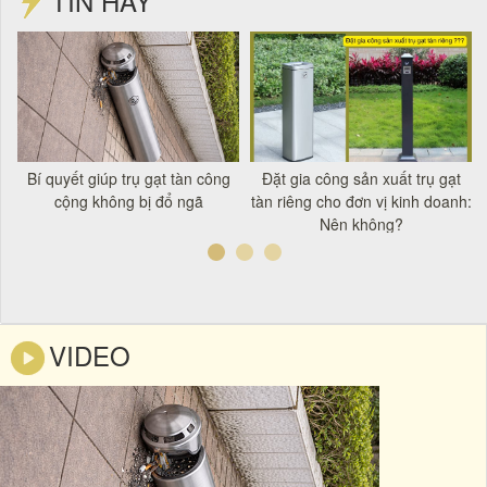
TIN HAY
t
Bí quyết giúp trụ gạt tàn công
Đặt gia công sản xuất trụ gạt
á
cộng không bị đổ ngã
tàn riêng cho đơn vị kinh doanh:
Nên không?
VIDEO