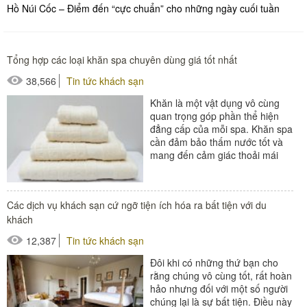
Hồ Núi Cốc – Điểm đến “cực chuẩn” cho những ngày cuối tuần
Tổng hợp các loại khăn spa chuyên dùng giá tốt nhất
38,566
Tin tức khách sạn
Khăn là một vật dụng vô cùng
quan trọng góp phần thể hiện
đẳng cấp của mỗi spa. Khăn spa
cần đảm bảo thấm nước tốt và
mang đến cảm giác thoải mái
cho khách hàng. Dưới đây...
#áo choàng tắm
Các dịch vụ khách sạn cứ ngỡ tiện ích hóa ra bất tiện với du
#khăn khách sạn
khách
#khăn spa
12,387
Tin tức khách sạn
Đôi khi có những thứ bạn cho
rằng chúng vô cùng tốt, rất hoàn
hảo nhưng đối với một số người
chúng lại là sự bất tiện. Điều này