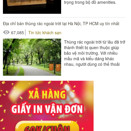
trọng trong bộ đồ amenities.
Hiện nay sản phẩm lược tre
chính...
#amenities khách sạn
Địa chỉ bán thùng rác ngoài trời tại Hà Nội, TP HCM uy tín nhất
#đồ amenities khách sạn
67,085
Tin tức khách sạn
#lược khách sạn
Thùng rác ngoài trời từ lâu đã trở
thành thiết bị quen thuộc giúp
bảo vệ môi trường. Với nhiều
mẫu mã và kiểu dáng khác
nhau, người dùng có thể thoải
mái lựa chọn. Tuy nhiên khi...
#thùng rác
#thùng rác ngoài trời
#thùng rác nhựa
#thùng rác trong phòng