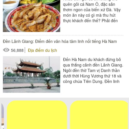
quên gỏi cá Nam Ô, đặc sản
thơm ngon của biển xứ Đà. Vậy
món ăn này có gì mà thu hút
thực khách đến thế? Phải đến
đâu mới thưởng...
Đền Lảnh Giang: Điểm đến văn hóa tâm linh nổi tiếng Hà Nam
56,888
Địa điểm du lịch
Đến Hà Nam du khách đừng bỏ
qua thắng cảnh đền Lảnh Giang.
Ngôi đền thờ Tam vị Danh thần
dưới thời Hùng Vương thứ 18 và
công chúa Tiên Dung. Đền linh
thiêng là điểm đến tâm...