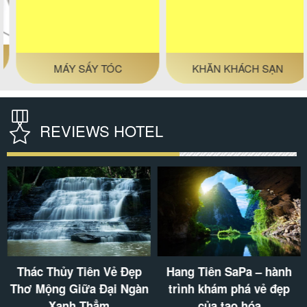
MÁY SẤY TÓC
KHĂN KHÁCH SẠN
REVIEWS HOTEL
Thác Thủy Tiên Vẻ Đẹp
Hang Tiên SaPa – hành
Thơ Mộng Giữa Đại Ngàn
trình khám phá vẻ đẹp
Xanh Thẳm
của tạo hóa