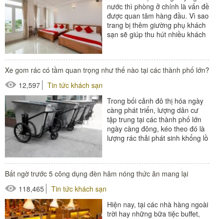
nước thì phòng ở chính là vấn đề
được quan tâm hàng đầu. Vì sao
trang bị thêm giường phụ khách
sạn sẽ giúp thu hút nhiều khách
du lịch...
#extra bed
Xe gom rác có tầm quan trọng như thế nào tại các thành phố lớn?
#giường phụ khách sạn
12,597
Tin tức khách sạn
Trong bối cảnh đô thị hóa ngày
càng phát triển, lượng dân cư
tập trung tại các thành phố lớn
ngày càng đông, kéo theo đó là
lượng rác thải phát sinh khổng lồ
mỗi ngày. Việc quản...
#thùng rác
Bất ngờ trước 5 công dụng đèn hâm nóng thức ăn mang lại
118,465
Tin tức khách sạn
Hiện nay, tại các nhà hàng ngoài
trời hay những bữa tiệc buffet,