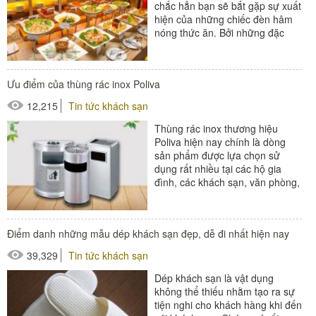
chắc hẳn bạn sẽ bắt gặp sự xuất
hiện của những chiếc đèn hâm
nóng thức ăn. Bởi những đặc
điểm nổi bật của những...
#thiết bị nhà hàng - bếp
Ưu điểm của thùng rác inox Poliva
12,215
Tin tức khách sạn
Thùng rác inox thương hiệu
Poliva hiện nay chính là dòng
sản phẩm được lựa chọn sử
dụng rất nhiều tại các hộ gia
đình, các khách sạn, văn phòng,
trung tâm thương mại,…Vậy ưu
điểm của thùng...
#thùng rác
Điểm danh những mẫu dép khách sạn đẹp, dễ đi nhất hiện nay
#thùng rác inox
39,329
Tin tức khách sạn
Dép khách sạn là vật dụng
không thể thiếu nhằm tạo ra sự
tiện nghi cho khách hàng khi đến