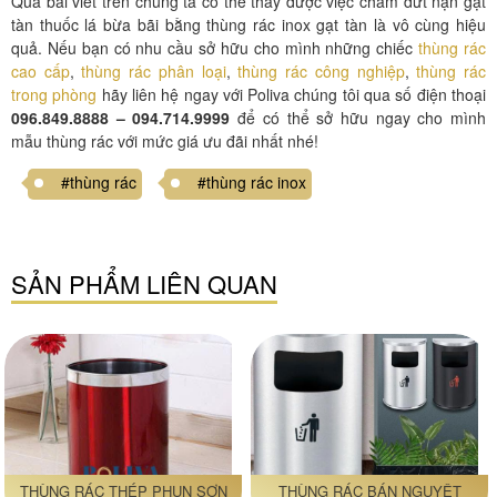
Qua bài viết trên chúng ta có thể thấy được việc chấm dứt nạn gạt
tàn thuốc lá bừa bãi bằng thùng rác inox gạt tàn là vô cùng hiệu
quả. Nếu bạn có nhu cầu sở hữu cho mình những chiếc
thùng rác
cao cấp
,
thùng rác phân loại
,
thùng rác công nghiệp
,
thùng rác
trong phòng
hãy liên hệ ngay với Poliva chúng tôi qua số điện thoại
096.849.8888 – 094.714.9999
để có thể sở hữu ngay cho mình
mẫu thùng rác với mức giá ưu đãi nhất nhé!
#thùng rác
#thùng rác inox
SẢN PHẨM LIÊN QUAN
THÙNG RÁC THÉP PHUN SƠN
THÙNG RÁC BÁN NGUYỆT