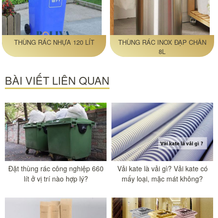
THÙNG RÁC NHỰA 120 LÍT
THÙNG RÁC INOX ĐẠP CHÂN
8L
BÀI VIẾT LIÊN QUAN
Đặt thùng rác công nghiệp 660
Vải kate là vải gì? Vải kate có
lít ở vị trí nào hợp lý?
mấy loại, mặc mát không?