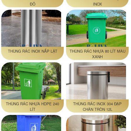
ĐỎ
INOX
THÙNG RÁC INOX NẮP LẬT
THÙNG RÁC NHỰA 80 LÍT MÀU
XANH
THÙNG RÁC NHỰA HDPE 240
THÙNG RÁC INOX 304 ĐẠP
LÍT
CHÂN TRÒN 12L