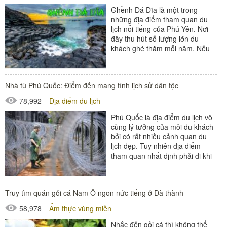
Ghềnh Đá Đĩa là một trong
những địa điểm tham quan du
lịch nổi tiếng của Phú Yên. Nơi
đây thu hút số lượng lớn du
khách ghé thăm mỗi năm. Nếu
bạn đang muốn có một chuyến...
Nhà tù Phú Quốc: Điểm đến mang tính lịch sử dân tộc
78,992
Địa điểm du lịch
Phú Quốc là địa điểm du lịch vô
cùng lý tưởng của mỗi du khách
bởi có rất nhiều cảnh quan du
lịch đẹp. Tuy nhiên địa điểm
tham quan nhất định phải đi khi
đến Phú Quốc...
Truy tìm quán gỏi cá Nam Ô ngon nức tiếng ở Đà thành
58,978
Ẩm thực vùng miền
Nhắc đến gỏi cá thì không thể