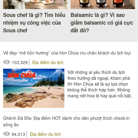
Sous chef là gì? Tìm hiểu
Balsamic là gì? Vì sao
nhiệm vụ công việc của
giấm balsamic có giá cực
Sous chef
đắt đỏ?
Vẻ đẹp “mê hồn hương” của hòn Chùa níu chân khách du lịch bụi
103,329
Địa điểm du lịch
Với những ai yêu thích du lịch
theo hướng dã ngoại, khám phá
thì Hòn Chùa sẽ là sự lựa chọn
không thể thích hợp hơn. Không
mang nét hoa lệ hay quá nổi bật,
sang trọng. Nơi...
Ghềnh Đá Đĩa: Địa điểm HOT dành cho dân phượt thích check-in
sống ảo
94,013
Địa điểm du lịch