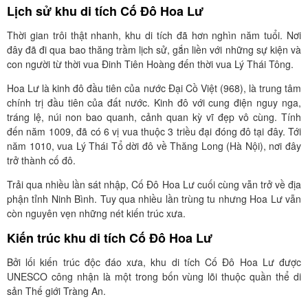
Lịch sử khu di tích Cố Đô Hoa Lư
Thời gian trôi thật nhanh, khu di tích đã hơn nghìn năm tuổi. Nơi
đây đã đi qua bao thăng trầm lịch sử, gắn liền với những sự kiện và
con người từ thời vua Đinh Tiên Hoàng đến thời vua Lý Thái Tông.
Hoa Lư là kinh đô đầu tiên của nước Đại Cồ Việt (968), là trung tâm
chính trị đầu tiên của đất nước. Kinh đô với cung điện nguy nga,
tráng lệ, núi non bao quanh, cảnh quan kỳ vĩ đẹp vô cùng. Tính
đến năm 1009, đã có 6 vị vua thuộc 3 triều đại đóng đô tại đây. Tới
năm 1010, vua Lý Thái Tổ dời đô về Thăng Long (Hà Nội), nơi đây
trở thành cố đô.
Trải qua nhiều lần sát nhập, Cố Đô Hoa Lư cuối cùng vẫn trở về địa
phận tỉnh Ninh Bình. Tuy qua nhiều lần trùng tu nhưng Hoa Lư vẫn
còn nguyên vẹn những nét kiến trúc xưa.
Kiến trúc khu di tích Cố Đô Hoa Lư
Bởi lối kiến trúc độc đáo xưa, khu di tích Cố Đô Hoa Lư được
UNESCO công nhận là một trong bốn vùng lõi thuộc quần thể di
sản Thế giới Tràng An.