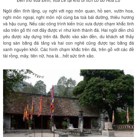
Ngôi đền tĩnh lặng, uy nghi với ngọ môn quan, hồ sen, vườn hoa,
nghi môn ngoại, nghi môn nội cùng ba toà bái đường, thiêu hương
và hậu cung. Nếu các công trình kiến trúc xưa được chạm khắc tinh
xảo trên gỗ thì nơi đây được ví như kinh thành đá. Hai ngôi đền chủ
yêu được xây dựng trên đá. Bước vào sân đền, du khách sẽ thấy
long sàn bằng đá tảng và hai con nghê cũng được tạc bằng đá
xanh nguyên khối. Các hình chạm khắc trên đá, trên gỗ với các đề
tài rồng, mây, tiên nữ, hoa lá…hết sức tinh xảo.