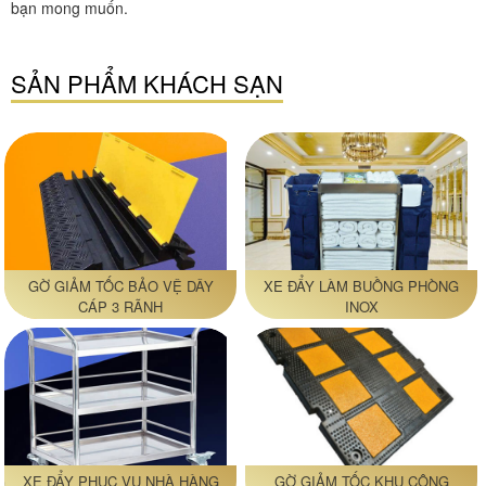
bạn mong muốn.
SẢN PHẨM KHÁCH SẠN
GỜ GIẢM TỐC BẢO VỆ DÂY
XE ĐẨY LÀM BUỒNG PHÒNG
CÁP 3 RÃNH
INOX
XE ĐẨY PHỤC VỤ NHÀ HÀNG
GỜ GIẢM TỐC KHU CÔNG