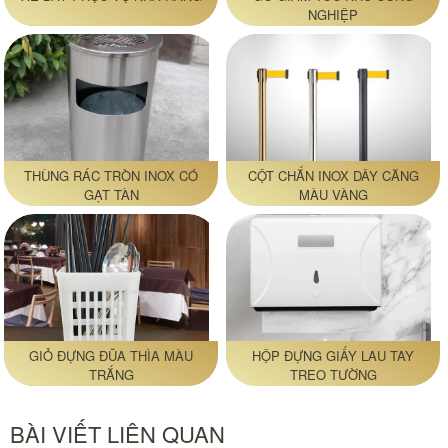
NGHIỆP
THÙNG RÁC TRÒN INOX CÓ
CỘT CHẮN INOX DÂY CĂNG
GẠT TÀN
MÀU VÀNG
GIỎ ĐỰNG ĐŨA THÌA MÀU
HỘP ĐỰNG GIẤY LAU TAY
TRẮNG
TREO TƯỜNG
BÀI VIẾT LIÊN QUAN