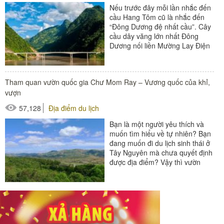
Nếu trước đây mỗi lần nhắc đến
cầu Hang Tôm cũ là nhắc đến
“Đông Dương đệ nhất cầu”. Cây
cầu dây văng lớn nhất Đông
Dương nối liền Mường Lay Điện
Biên và Phong Thổ, Sìn Hồ...
Tham quan vườn quốc gia Chư Mom Ray – Vương quốc của khỉ,
vượn
57,128
Địa điểm du lịch
Bạn là một người yêu thích và
muốn tìm hiểu về tự nhiên? Bạn
đang muốn đi du lịch sinh thái ở
Tây Nguyên mà chưa quyết định
được địa điểm? Vậy thì vườn
quốc gia Chư Mom...