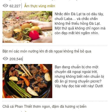
62,227
Ẩm thực vùng miền
Nhắc đến Đà Lạt ta có dâu tây,
chuối Laba… và chắc chắn
không thể thiếu hồng Đà Lạt.
Một thứ quả không chỉ ngon mà
còn đẹp mắt khi ngắm nhìn.
Được thiên nhiên ưu đãi về...
Bật mí các món nướng khi đi dã ngọai không thể bỏ qua
209,546
Bạn đang chuẩn bị cho một
chuyến dã ngoại ngoài trời,
nhưng không biết nên chuẩn bị
đồ ăn gì trong chuyến picnic?
Vậy hãy đọc bài viết này! Dưới
đây là bật mí các món nướng
khi...
Chả cá Phan Thiết thơm ngon, đậm đà hương vị biển