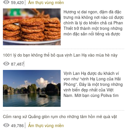
59,420
Ẩm thực vùng miền
Hương vị dai ngon, đậm đà đặc
trưng mà không nơi nào có được
chính là lý do khiến chả cá Phan
Thiết trở thành một trong những
món đặc sản nổi tiếng và được
nhiều thực khách...
1001 lý do bạn không thể bỏ qua vịnh Lan Hạ vào mùa hè này
87,487
Vịnh Lan Hạ được du khách ví
von như “vịnh Hạ Long của Hải
Phòng”. Đây là một trong những
vịnh biển đẹp nhất của Việt
Nam. Mời bạn cùng Poliva tìm
hiểu kinh nghiệm du lịch vịnh...
Cốm rang xứ Quảng giòn rụm cho những tâm hồn mê quà vặt
49,786
Ẩm thực vùng miền