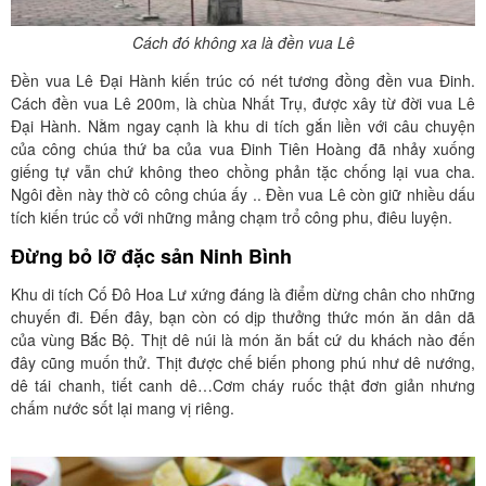
Cách đó không xa là đền vua Lê
Đền vua Lê Đại Hành kiến trúc có nét tương đồng đền vua Đinh.
Cách đền vua Lê 200m, là chùa Nhất Trụ, được xây từ đời vua Lê
Đại Hành. Nằm ngay cạnh là khu di tích gắn liền với câu chuyện
của công chúa thứ ba của vua Đinh Tiên Hoàng đã nhảy xuống
giếng tự vẫn chứ không theo chồng phản tặc chống lại vua cha.
Ngôi đền này thờ cô công chúa ấy .. Ðền vua Lê còn giữ nhiều dấu
tích kiến trúc cổ với những mảng chạm trổ công phu, điêu luyện.
Đừng bỏ lỡ đặc sản Ninh Bình
Khu di tích Cố Đô Hoa Lư xứng đáng là điểm dừng chân cho những
chuyến đi. Đến đây, bạn còn có dịp thưởng thức món ăn dân dã
của vùng Bắc Bộ. Thịt dê núi là món ăn bất cứ du khách nào đến
đây cũng muốn thử. Thịt được chế biến phong phú như dê nướng,
dê tái chanh, tiết canh dê…Cơm cháy ruốc thật đơn giản nhưng
chấm nước sốt lại mang vị riêng.