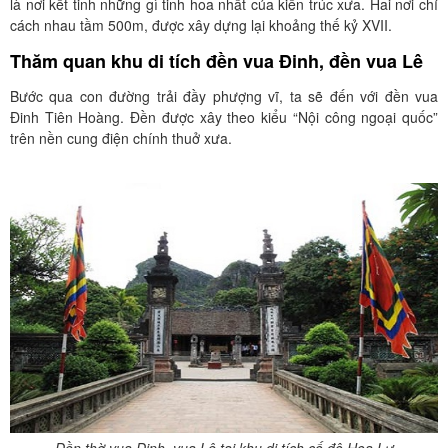
là nơi kết tinh những gì tinh hoa nhất của kiến trúc xưa. Hai nơi chỉ
cách nhau tầm 500m, được xây dựng lại khoảng thế kỷ XVII.
Thăm quan khu di tích đền vua Đinh, đền vua Lê
Bước qua con đường trải đầy phượng vĩ, ta sẽ đến với đền vua
Đinh Tiên Hoàng. Ðền được xây theo kiểu “Nội công ngoại quốc”
trên nền cung điện chính thuở xưa.
Đền thờ vua Đinh, vua Lê tại khu di tích cố đô Hoa Lư