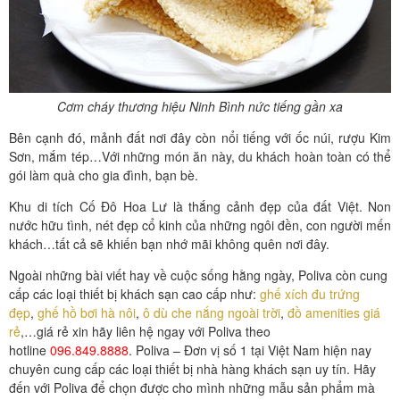
Cơm cháy thương hiệu Ninh Bình nức tiếng gần xa
Bên cạnh đó, mảnh đất nơi đây còn nổi tiếng với ốc núi, rượu Kim
Sơn, mắm tép…Với những món ăn này, du khách hoàn toàn có thể
gói làm quà cho gia đình, bạn bè.
Khu di tích Cố Đô Hoa Lư là thắng cảnh đẹp của đất Việt. Non
nước hữu tình, nét đẹp cổ kinh của những ngôi đền, con người mến
khách…tất cả sẽ khiến bạn nhớ mãi không quên nơi đây.
Ngoài những bài viết hay về cuộc sống hằng ngày, Poliva còn cung
cấp các loại thiết bị khách sạn cao cấp như:
ghế xích đu trứng
đẹp
,
ghế hồ bơi hà nôi
,
ô dù che nắng ngoài trời
,
đồ amenities giá
rẻ
,…giá rẻ xin hãy liên hệ ngay với Poliva theo
hotline
096.849.8888
. Poliva – Đơn vị số 1 tại Việt Nam hiện nay
chuyên cung cấp các loại thiết bị nhà hàng khách sạn uy tín. Hãy
đến với Poliva để chọn được cho mình những mẫu sản phẩm mà