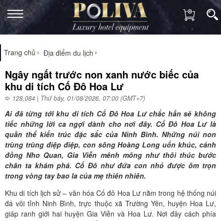
Trang chủ
Địa điểm du lịch
Ngây ngất trước non xanh nước biếc của
khu di tích Cố Đô Hoa Lư
128,084 | Thứ bảy, 01/08/2026, 07:00 (GMT+7)
Ai đã từng tới khu di tích Cố Đô Hoa Lư chắc hẳn sẽ không
tiếc những lời ca ngợi dành cho nơi đây. Cố Đô Hoa Lư là
quần thể kiến trúc đặc sắc của Ninh Bình. Những núi non
trùng trùng điệp điệp, con sông Hoàng Long uốn khúc, cánh
đồng Nho Quan, Gia Viễn mênh mông như thôi thúc bước
chân ta khám phá. Cố Đô như đứa con nhỏ được ôm trọn
trong vòng tay bao la của mẹ thiên nhiên.
Khu di tích lịch sử – văn hóa Cố đô Hoa Lư nằm trong hệ thống núi
đá vôi tỉnh Ninh Bình, trực thuộc xã Trường Yên, huyện Hoa Lư,
giáp ranh giới hai huyện Gia Viễn và Hoa Lư. Nơi đây cách phía