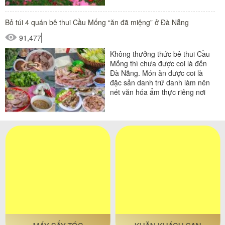
thì...
Bỏ túi 4 quán bê thui Cầu Mống “ăn đã miệng” ở Đà Nẵng
91,477
Không thưởng thức bê thui Cầu
Mống thì chưa được coi là đến
Đà Nẵng. Món ăn được coi là
đặc sản danh trứ danh làm nên
nét văn hóa ẩm thực riêng nơi
đây. Rượu ngô Hà...
MÁY SẤY TÓC
KHĂN KHÁCH SẠN