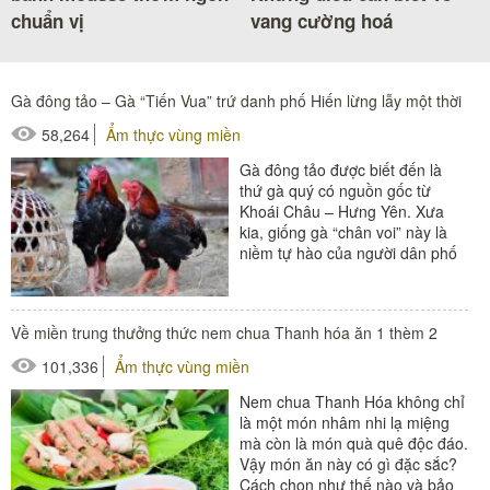
chuẩn vị
vang cường hoá
Gà đông tảo – Gà “Tiến Vua” trứ danh phố Hiến lừng lẫy một thời
58,264
Ẩm thực vùng miền
Gà đông tảo được biết đến là
thứ gà quý có nguồn gốc từ
Khoái Châu – Hưng Yên. Xưa
kia, giống gà “chân voi” này là
niềm tự hào của người dân phố
Hiến. Họ thường sử...
Về miền trung thưởng thức nem chua Thanh hóa ăn 1 thèm 2
101,336
Ẩm thực vùng miền
Nem chua Thanh Hóa không chỉ
là một món nhâm nhi lạ miệng
mà còn là món quà quê độc đáo.
Vậy món ăn này có gì đặc sắc?
Cách chọn như thế nào và bảo