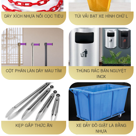
DÂY XÍCH NHỰA NỐI CỌC TIÊU
TÚI VẢI BẠT XE HÌNH CHỮ L
CỘT PHÂN LÀN DÂY MÀU TÍM
THÙNG RÁC BÁN NGUYỆT
INOX
KẸP GẮP THỨC ĂN
XE ĐẨY ĐỒ GIẶT LÀ BẰNG
NHỰA