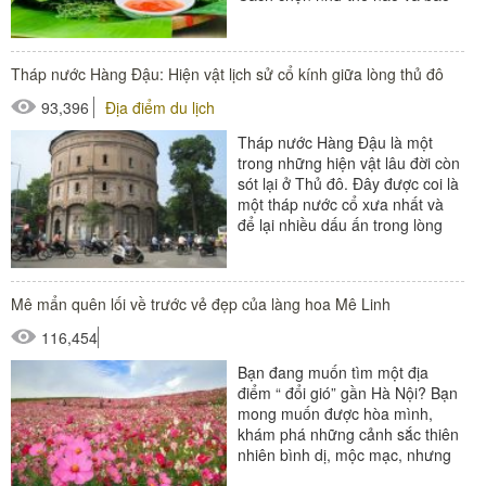
quản ra...
Tháp nước Hàng Đậu: Hiện vật lịch sử cổ kính giữa lòng thủ đô
93,396
Địa điểm du lịch
Tháp nước Hàng Đậu là một
trong những hiện vật lâu đời còn
sót lại ở Thủ đô. Đây được coi là
một tháp nước cổ xưa nhất và
để lại nhiều dấu ấn trong lòng
người Hà...
Mê mẩn quên lối về trước vẻ đẹp của làng hoa Mê Linh
116,454
Bạn đang muốn tìm một địa
điểm “ đổi gió” gần Hà Nội? Bạn
mong muốn được hòa mình,
khám phá những cảnh sắc thiên
nhiên bình dị, mộc mạc, nhưng
không kém phần thơ mộng? Vậy