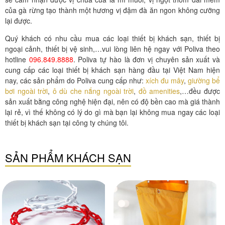
của gà rừng tạo thành một hương vị đậm đà ăn ngon không cưỡng
lại được.
Quý khách có nhu cầu mua các loại thiết bị khách sạn, thiết bị
ngoại cảnh, thiết bị vệ sinh,…vui lòng liên hệ ngay với Poliva theo
hotline
096.849.8888
. Poliva tự hào là đơn vị chuyên sản xuất và
cung cấp các loại thiết bị khách sạn hàng đầu tại Việt Nam hiện
nay, các sản phẩm do Poliva cung cấp như:
xích đu mây
,
giường bể
bơi ngoài trời
,
ô dù che nắng ngoài trời
,
đồ amenities
,…đều được
sản xuất bằng công nghệ hiện đại, nên có độ bền cao mà giá thành
lại rẻ, vì thế không có lý do gì mà bạn lại không mua ngay các loại
thiết bị khách sạn tại công ty chúng tôi.
SẢN PHẨM KHÁCH SẠN