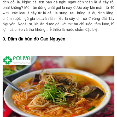
đến gỏi lá. Nghe cái tên bạn đã nghĩ ngay đến toàn là lá cây rồi
phải không? Món ăn đúng chất gỏi lá này được bày kín mâm từ 40
– 50 các loại lá cây từ lá cải, lá sung, rau húng, lá ổi, đinh lăng,
chùm ruột, ngũ gia bì,..và rất nhiều lá cây chỉ có ở vùng đất Tây
Nguyên. Ngoài ra, khi ăn được gói với thịt ba chỉ luộc, tôm luộc, bì
lợn, cá chép và thứ không thể thiếu là nước chấm đặc biệt.
3. Đậm đà bún đỏ Cao Nguyên