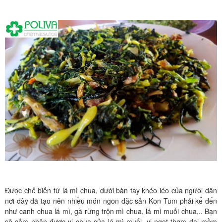
Được chế biến từ lá mì chua, dưới bàn tay khéo léo của người dân
nơi đây đã tạo nên nhiều món ngon đặc sản Kon Tum phải kể đến
như canh chua lá mì, gà rừng trộn mì chua, lá mì muối chua,.. Bạn
sẽ cảm nhận được vị chua của lá mì muối, vị ngọt thơm dai mềm