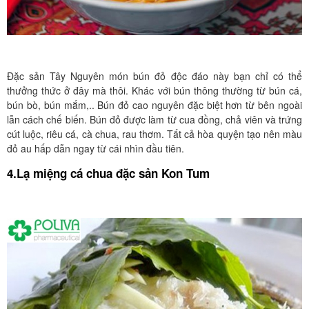
Đặc sản Tây Nguyên món bún đỏ độc đáo này bạn chỉ có thể
thưởng thức ở đây mà thôi. Khác với bún thông thường từ bún cá,
bún bò, bún mắm,.. Bún đỏ cao nguyên đặc biệt hơn từ bên ngoài
lẫn cách chế biến. Bún đỏ được làm từ cua đồng, chả viên và trứng
cút luộc, riêu cá, cà chua, rau thơm. Tất cả hòa quyện tạo nên màu
đỏ au hấp dẫn ngay từ cái nhìn đầu tiên.
4.Lạ miệng cá chua đặc sản Kon Tum