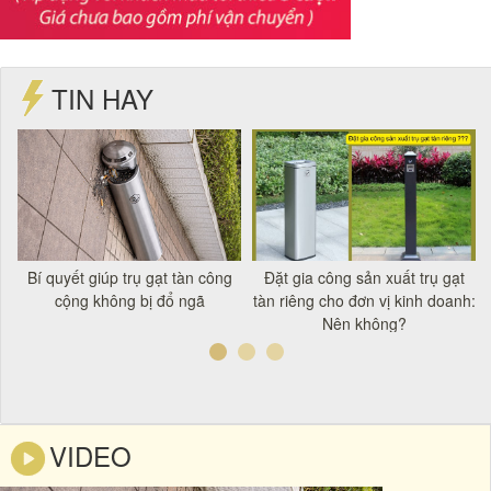
TIN HAY
t
Bí quyết giúp trụ gạt tàn công
Đặt gia công sản xuất trụ gạt
á
cộng không bị đổ ngã
tàn riêng cho đơn vị kinh doanh:
Nên không?
VIDEO