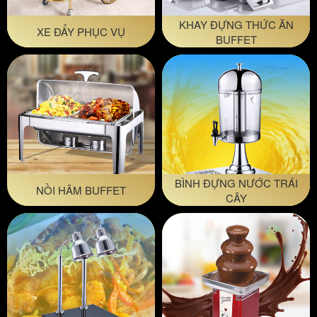
KHAY ĐỰNG THỨC ĂN
XE ĐẨY PHỤC VỤ
BUFFET
BÌNH ĐỰNG NƯỚC TRÁI
NỒI HÂM BUFFET
CÂY