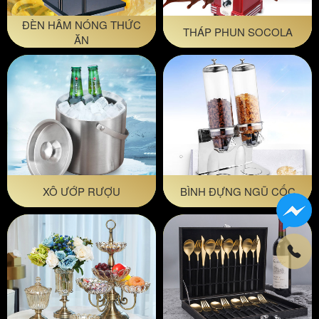
ĐÈN HÂM NÓNG THỨC
THÁP PHUN SOCOLA
ĂN
XÔ ƯỚP RƯỢU
BÌNH ĐỰNG NGŨ CỐC