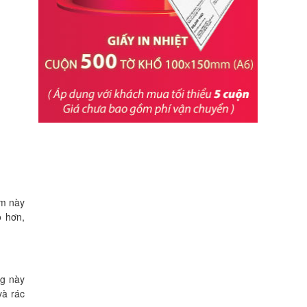
ẩm này
o hơn,
ng này
và rác