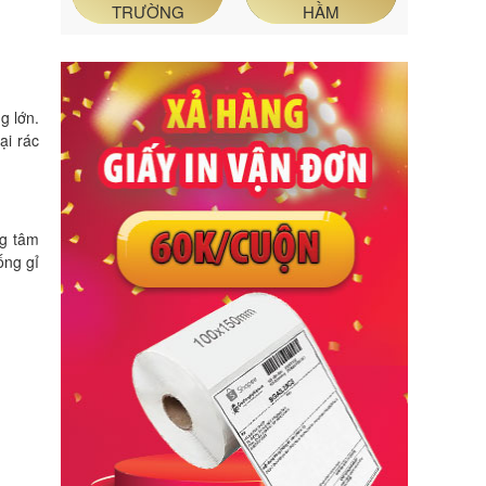
TRƯỜNG
HẦM
g lớn.
ại rác
ng tâm
ống gỉ