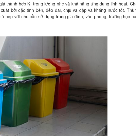
á thành hợp lý, trọng lượng nhẹ và khả năng ứng dụng linh hoạt. Chấ
ất bởi đặc tính bền, dẻo dai, chịu va đập và kháng nước tốt. Thù
 phù hợp với nhu cầu sử dụng trong gia đình, văn phòng, trường học h