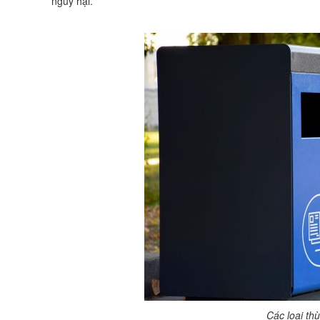
nguy hại.
Các loại th