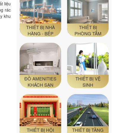
t liệu
ng rác
ay khu
THIẾT BỊ NHÀ
THIẾT BỊ
HÀNG - BẾP
PHÒNG TẮM
ĐỒ AMENITIES
THIẾT BỊ VỆ
KHÁCH SẠN
SINH
THIẾT BỊ HỘI
THIẾT BỊ TẦNG