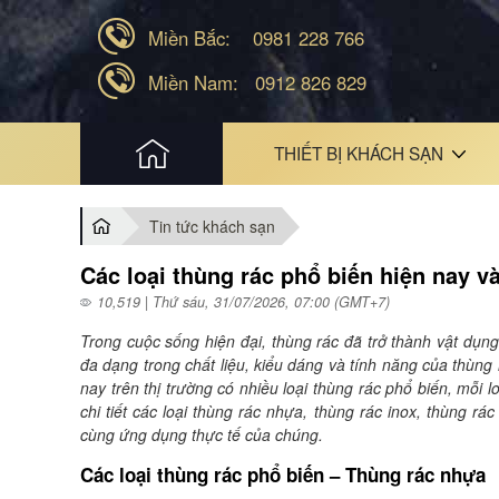
Miền Bắc:
0981 228 766
Miền Nam:
0912 826 829
HOME
THIẾT BỊ KHÁCH SẠN
Tin tức khách sạn
Các loại thùng rác phổ biến hiện nay v
10,519 | Thứ sáu, 31/07/2026, 07:00 (GMT+7)
Trong cuộc sống hiện đại, thùng rác đã trở thành vật dụn
đa dạng trong chất liệu, kiểu dáng và tính năng của thùn
nay trên thị trường có nhiều loại thùng rác phổ biến, mỗi 
chi tiết các loại thùng rác nhựa, thùng rác inox, thùng rá
cùng ứng dụng thực tế của chúng.
Các loại thùng rác phổ biến – Thùng rác nhựa