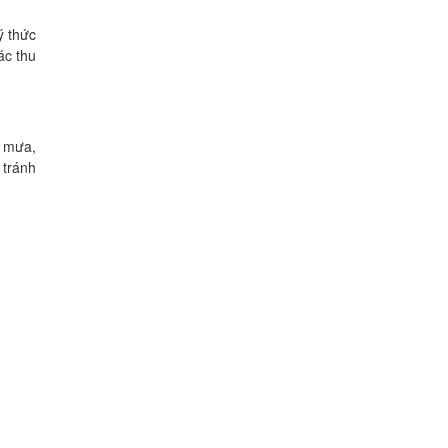
ý thức
ác thu
g mưa,
 tránh