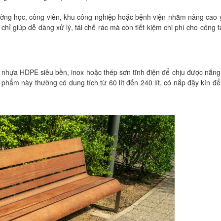
rường học, công viên, khu công nghiệp hoặc bệnh viện nhằm nâng cao 
chỉ giúp dễ dàng xử lý, tái chế rác mà còn tiết kiệm chi phí cho công t
từ nhựa HDPE siêu bền, inox hoặc thép sơn tĩnh điện để chịu được nắn
hẩm này thường có dung tích từ 60 lít đến 240 lít, có nắp đậy kín để