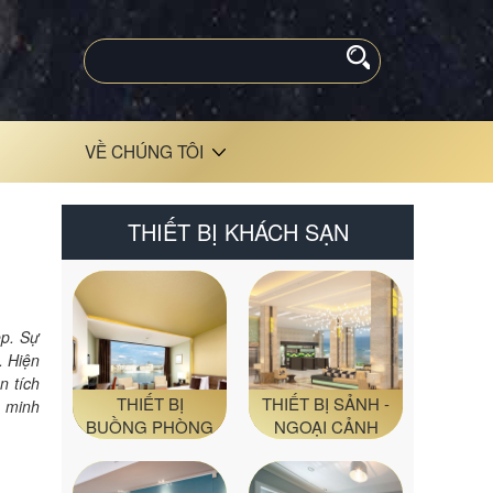
VỀ CHÚNG TÔI
THIẾT BỊ KHÁCH SẠN
ẹp. Sự
. Hiện
n tích
THIẾT BỊ
THIẾT BỊ SẢNH -
g minh
BUỒNG PHÒNG
NGOẠI CẢNH