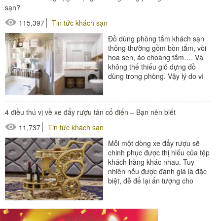
sạn?
115,397
Tin tức khách sạn
Đồ dùng phòng tắm khách sạn
thông thường gồm bồn tắm, vòi
hoa sen, áo choàng tắm…. Và
không thể thiếu giỏ đựng đồ
dùng trong phòng. Vậy lý do vì
sao cần trang bị giỏ đựng đồ...
#đồ dùng phòng tắm
4 điều thú vị về xe đẩy rượu tân cổ điển – Bạn nên biết
#thiết bị phòng tắm
11,737
Tin tức khách sạn
Mỗi một dòng xe đẩy rượu sẽ
chinh phục được thị hiếu của tệp
khách hàng khác nhau. Tuy
nhiên nếu được đánh giá là đặc
biệt, dễ để lại ấn tượng cho
khách hàng nhất, thì đó...
#xe đẩy phục vụ rượu