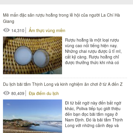
Mê mẩn đặc sản rượu hoẵng trong lễ hội của người La Chí Hà
Giang
14,310
Ẩm thực vùng miền
Rượu hoẵng là một loại rượu
vùng cao nổi tiếng hiện nay.
Những chai rượu được ủ tỉ mĩ,
cất kỹ càng. Rượu hoẵng chỉ
được thưởng thức khi nhà có
khách quý và trong các lễ hội...
Du lịch bãi tắm Thịnh Long và kinh nghiệm ăn chơi ở từ A đến Z
80,409
Địa điểm du lịch
Đi từ bất ngờ này đến bất ngờ
khác, Poliva tiếp tục giới thiệu
đến bạn đọc bãi tắm ngay ở
Nam Định. Đó là bãi tắm Thịnh
Long với những cảnh đẹp và
món ăn hấp dẫn....