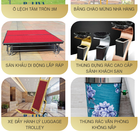
Ô LỆCH TÂM TRÒN 3M
BẢNG CHÀO MỪNG NHÀ HÀNG
SÂN KHẤU DI ĐỘNG LẮP RÁP
THÙNG ĐỰNG RÁC CAO CẤP
SẢNH KHÁCH SẠN
XE ĐẨY HÀNH LÝ LUGGAGE
THÙNG RÁC VĂN PHÒNG
TROLLEY
KHÔNG NẮP