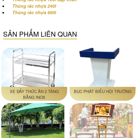
Thùng rác nhựa 240l
Thùng rác nhựa 660l
SẢN PHẨM LIÊN QUAN
XE ĐẨY THỨC ĂN 2 TẦNG
BỤC PHÁT BIỂU HỘI TRƯỜNG
BẰNG INOX