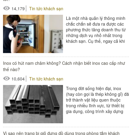
#giường phụ khách sạn
14,179
Tin tức khách sạn
Là một nhà quản lý thông minh
chắc chắn sẽ đưa ra được các
phương thức tăng doanh thu từ
những dịch vụ nhỏ nhất trong
khách sạn. Cụ thể, ngay cả khi
khách về đến phòng nghỉ...
Inox có hút nam châm không? Cách nhận biết inox cao cấp như
thế nào?
10,604
Tin tức khách sạn
Trong đời sống hiện đại, inox
(hay còn gọi là thép không gỉ) đã
trở thành vật liệu quen thuộc
trong nhiều lĩnh vực, từ thiết bị
gia dụng, công trình xây dựng
đến các sản phẩm công...
Vì sao nên trang bị giỏ đựng đồ dùng trong phòng tắm khách