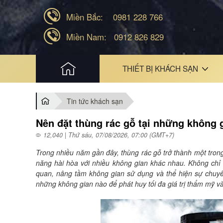
Miền Bắc:
0981 228 766
Miền Nam:
0912 826 829
HOME
THIẾT BỊ KHÁCH SẠN
Tin tức khách sạn
Nên đặt thùng rác gỗ tại những không 
12,040 | Thứ sáu, 07/08/2026, 07:00 (GMT+7)
Trong nhiều năm gần đây, thùng rác gỗ trở thành một tron
năng hài hòa với nhiều không gian khác nhau. Không chỉ
quan, nâng tầm không gian sử dụng và thể hiện sự chuyên 
những không gian nào để phát huy tối đa giá trị thẩm mỹ và