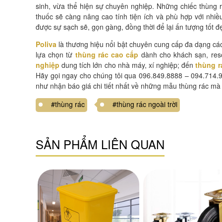
sinh, vừa thể hiện sự chuyên nghiệp. Những chiếc thùng r
thuốc sẽ càng nâng cao tính tiện ích và phù hợp với nhiề
được sự sạch sẽ, gọn gàng, đồng thời để lại ấn tượng tốt 
Poliva
là thương hiệu nổi bật chuyên cung cấp đa dạng các
lựa chọn từ
thùng rác cao cấp
dành cho khách sạn, res
nghiệp
dung tích lớn cho nhà máy, xí nghiệp; đến
thùng r
Hãy gọi ngay cho chúng tôi qua 096.849.8888 – 094.714.9
như nhận báo giá chi tiết nhất về những mẫu thùng rác mà
#thùng rác
#thùng rác ngoài trời
SẢN PHẨM LIÊN QUAN