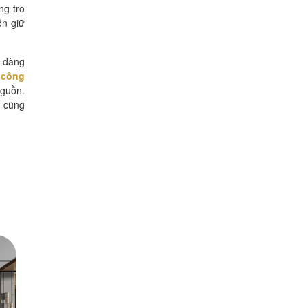
ng tro
ôn giữ
ễ dàng
 công
nguồn.
g cũng