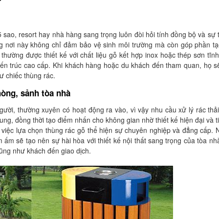
?
ao, resort hay nhà hàng sang trọng luôn đòi hỏi tính đồng bộ và sự t
những nơi này không chỉ đảm bảo vệ sinh môi trường mà còn góp phần t
hường được thiết kế với chất liệu gỗ kết hợp inox hoặc thép sơn tĩnh
kiến trúc cao cấp. Khi khách hàng hoặc du khách đến tham quan, họ 
ư chiếc thùng rác.
hòng, sảnh tòa nhà
ười, thường xuyên có hoạt động ra vào, vì vậy nhu cầu xử lý rác thả
hung, đồng thời tạo điểm nhấn cho không gian nhờ thiết kế hiện đại và ti
, việc lựa chọn thùng rác gỗ thể hiện sự chuyên nghiệp và đẳng cấp.
ấm sẽ tạo nên sự hài hòa với thiết kế nội thất sang trọng của tòa nh
cũng như khách đến giao dịch.