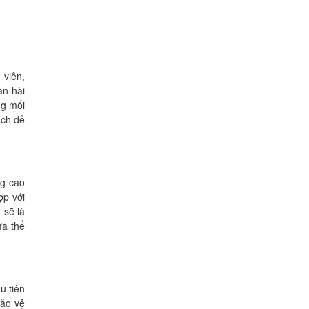
 viên,
an hài
ng mối
ách dễ
ng cao
ợp với
 sẽ là
ừa thể
u tiên
bảo vệ