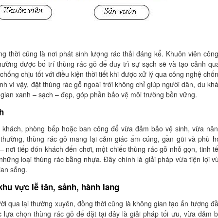
ng thời cũng là nơi phát sinh lượng rác thải đáng kể. Khuôn viên công
ờng được bố trí thùng rác gỗ để duy trì sự sạch sẽ và tạo cảnh qu
hống chịu tốt với điều kiện thời tiết khi được xử lý qua công nghệ chố
 vì vậy, đặt thùng rác gỗ ngoài trời không chỉ giúp người dân, du kh
 gian xanh – sạch – đẹp, góp phần bảo vệ môi trường bền vững.
h
òng khách, phòng bếp hoặc ban công để vừa đảm bảo vệ sinh, vừa nâ
 thường, thùng rác gỗ mang lại cảm giác ấm cúng, gần gũi và phù h
– nơi tiếp đón khách đến chơi, một chiếc thùng rác gỗ nhỏ gọn, tinh tế
ững loại thùng rác bằng nhựa. Đây chính là giải pháp vừa tiện lợi v
ian sống.
khu vực lễ tân, sảnh, hành lang
i qua lại thường xuyên, đồng thời cũng là không gian tạo ấn tượng đầ
c lựa chọn thùng rác gỗ để đặt tại đây là giải pháp tối ưu, vừa đảm 