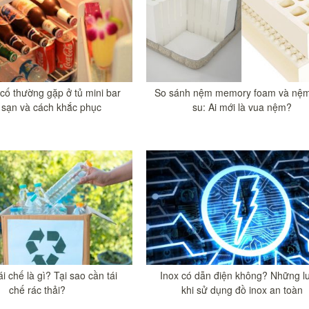
cố thường gặp ở tủ mini bar
So sánh nệm memory foam và nệm
 sạn và cách khắc phục
su: Ai mới là vua nệm?
ái chế là gì? Tại sao cần tái
Inox có dẫn điện không? Những l
chế rác thải?
khi sử dụng đồ inox an toàn