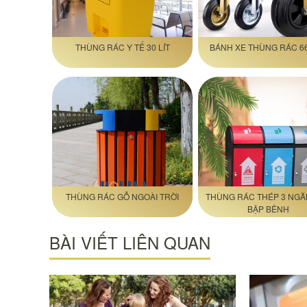
THÙNG RÁC Y TẾ 30 LÍT
BÁNH XE THÙNG RÁC 66
THÙNG RÁC GỖ NGOÀI TRỜI
THÙNG RÁC THÉP 3 NGĂ
BẬP BÊNH
BÀI VIẾT LIÊN QUAN