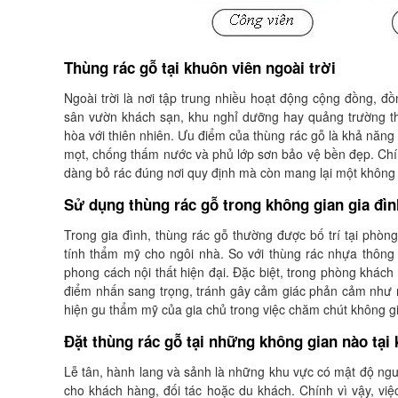
Thùng rác gỗ tại khuôn viên ngoài trời
Ngoài trời là nơi tập trung nhiều hoạt động cộng đồng, đồ
sân vườn khách sạn, khu nghỉ dưỡng hay quảng trường thư
hòa với thiên nhiên. Ưu điểm của thùng rác gỗ là khả năng c
mọt, chống thấm nước và phủ lớp sơn bảo vệ bền đẹp. Chính
dàng bỏ rác đúng nơi quy định mà còn mang lại một không
Sử dụng thùng rác gỗ trong không gian gia đìn
Trong gia đình, thùng rác gỗ thường được bố trí tại ph
tính thẩm mỹ cho ngôi nhà. So với thùng rác nhựa thông
phong cách nội thất hiện đại. Đặc biệt, trong phòng khách 
điểm nhấn sang trọng, tránh gây cảm giác phản cảm như nh
hiện gu thẩm mỹ của gia chủ trong việc chăm chút không g
Đặt thùng rác gỗ tại những không gian nào tại 
Lễ tân, hành lang và sảnh là những khu vực có mật độ ngườ
cho khách hàng, đối tác hoặc du khách. Chính vì vậy, việ