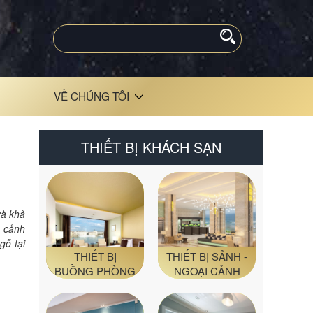
VỀ CHÚNG TÔI
THIẾT BỊ KHÁCH SẠN
và khả
p cảnh
gỗ tại
THIẾT BỊ
THIẾT BỊ SẢNH -
BUỒNG PHÒNG
NGOẠI CẢNH