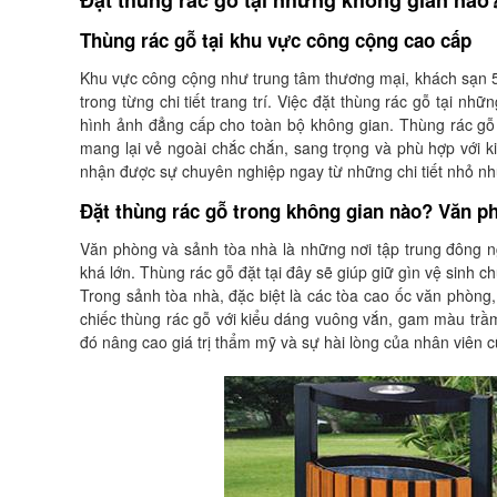
Đặt thùng rác gỗ tại những không gian nào
Thùng rác gỗ tại khu vực công cộng cao cấp
Khu vực công cộng như trung tâm thương mại, khách sạn 5 s
trong từng chi tiết trang trí. Việc đặt thùng rác gỗ tại 
hình ảnh đẳng cấp cho toàn bộ không gian. Thùng rác gỗ t
mang lại vẻ ngoài chắc chắn, sang trọng và phù hợp với 
nhận được sự chuyên nghiệp ngay từ những chi tiết nhỏ nh
Đặt thùng rác gỗ trong không gian nào? Văn p
Văn phòng và sảnh tòa nhà là những nơi tập trung đông ng
khá lớn. Thùng rác gỗ đặt tại đây sẽ giúp giữ gìn vệ sinh c
Trong sảnh tòa nhà, đặc biệt là các tòa cao ốc văn phòng
chiếc thùng rác gỗ với kiểu dáng vuông vắn, gam màu trầm 
đó nâng cao giá trị thẩm mỹ và sự hài lòng của nhân viên 