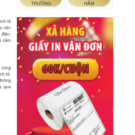
TRƯỜNG
HẦM
inh tế
ạo nên
 điện,
sẽ cảm
i cũng
nh tế.
 Những
à, qua