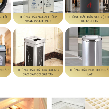
0 LÍT
THÙNG RÁC NGOÀI TRỜI 2
THÙNG RÁC BÁN NGUYỆT 
NGĂN CÓ MÁI CHE
KHÁCH SẠN
N NẮP
THÙNG RÁC ĐÁ HOA CƯƠNG
THÙNG RÁC INOX TRÒN NẮ
CAO CẤP CÓ GẠT TÀN
LẬT