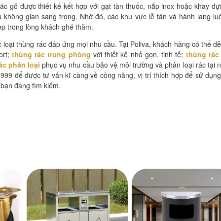
ác gỗ được thiết kế kết hợp với gạt tàn thuốc, nắp inox hoặc khay đự
u không gian sang trọng. Nhờ đó, các khu vực lễ tân và hành lang lu
đẹp trong lòng khách ghé thăm.
 loại thùng rác đáp ứng mọi nhu cầu. Tại Poliva, khách hàng có thể d
ort;
thùng rác trong phòng
với thiết kế nhỏ gọn, tinh tế;
thùng rác
ác phân loại
phục vụ nhu cầu bảo vệ môi trường và phân loại rác tại 
999 để được tư vấn kĩ càng về công năng, vị trí thích hợp để sử dụn
 bạn đang tìm kiếm.