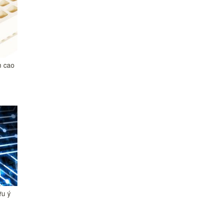
 cao
ưu ý