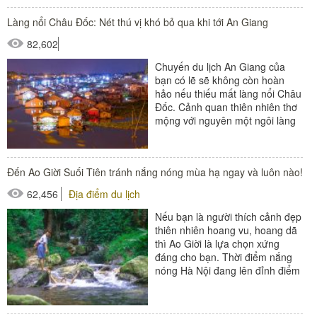
Làng nổi Châu Đốc: Nét thú vị khó bỏ qua khi tới An Giang
82,602
Chuyến du lịch An Giang của
bạn có lẽ sẽ không còn hoàn
hảo nếu thiếu mất làng nổi Châu
Đốc. Cảnh quan thiên nhiên thơ
mộng với nguyên một ngôi làng
dập dềnh trên dòng sông Hậu...
Đến Ao Giời Suối Tiên tránh nắng nóng mùa hạ ngay và luôn nào!
62,456
Địa điểm du lịch
Nếu bạn là người thích cảnh đẹp
thiên nhiên hoang vu, hoang dã
thì Ao Giời là lựa chọn xứng
đáng cho bạn. Thời điểm nắng
nóng Hà Nội đang lên đỉnh điểm
như bây giờ thì du...