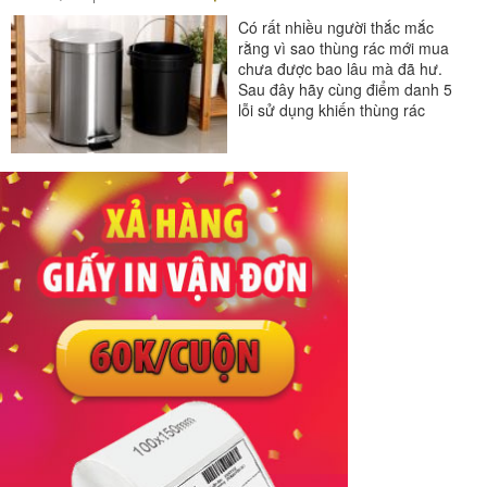
Có rất nhiều người thắc mắc
rằng vì sao thùng rác mới mua
chưa được bao lâu mà đã hư.
Sau đây hãy cùng điểm danh 5
lỗi sử dụng khiến thùng rác
nhanh hỏng để bạn có...
#thùng rác
#thùng rác gia đình
#thùng rác inox
#thùng rác trong phòng