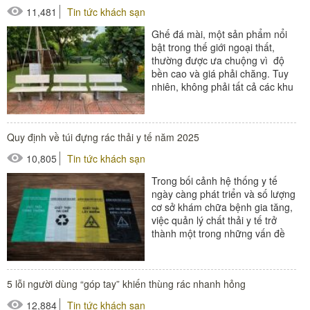
11,481
Tin tức khách sạn
Ghế đá mài, một sản phẩm nổi
bật trong thế giới ngoại thất,
thường được ưa chuộng vì độ
bền cao và giá phải chăng. Tuy
nhiên, không phải tất cả các khu
sinh thái đều chọn lựa...
#ghế ngoài trời
Quy định về túi đựng rác thải y tế năm 2025
10,805
Tin tức khách sạn
Trong bối cảnh hệ thống y tế
ngày càng phát triển và số lượng
cơ sở khám chữa bệnh gia tăng,
việc quản lý chất thải y tế trở
thành một trong những vấn đề
quan trọng, có...
5 lỗi người dùng “góp tay” khiến thùng rác nhanh hỏng
12,884
Tin tức khách sạn