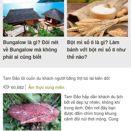
Bungalow là gì? Đôi nét
Bột mì số 8 là gì? Làm
về Bungalow mà không
bánh với bột mì số 8 như
phải ai cũng biết
thế nào?
Tam Đảo lôi cuốn du khách người bằng thịt bò tái kiến đốt
60,682
Ẩm thực vùng miền
Tam Đảo hấp dẫn khách du lịch
bởi vẻ đẹp tự nhiên, không khí
trong lành. Đến nơi đây bạn
được đắm chìm trong khung
cảnh đồi núi thơi mộng. Cùng
bạn bè thưởng thức món thịt
bò...