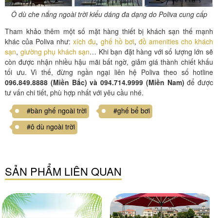
Ô dù che nắng ngoài trời kiểu dáng đa dạng do Poliva cung cấp
Tham khảo thêm một số mặt hàng thiết bị khách sạn thế mạnh
khác của Poliva như:
xích đu
,
ghế hồ bơi
,
đồ amenities cho khách
sạn
,
giường phụ khách sạn
… Khi bạn đặt hàng với số lượng lớn sẽ
còn được nhận nhiều hậu mãi bất ngờ, giảm giá thành chiết khấu
tối ưu. Vì thế, đừng ngần ngại liên hệ Poliva theo số hotline
096.849.8888 (Miền Bắc) và 094.714.9999 (Miền Nam)
để được
tư vấn chi tiết, phù hợp nhất với yêu cầu nhé.
#bàn ghế ngoài trời
#ghế bể bơi
#ô dù ngoài trời
SẢN PHẨM LIÊN QUAN