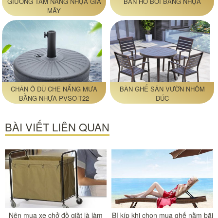
GIƯỜNG TẮM NẮNG NHỰA GIẢ
BÀN HỒ BƠI BẰNG NHỰA
MÂY
CHÂN Ô DÙ CHE NẮNG MƯA
BÀN GHẾ SÂN VƯỜN NHÔM
BẰNG NHỰA PVSO-T22
ĐÚC
BÀI VIẾT LIÊN QUAN
Nên mua xe chở đồ giặt là làm
Bí kíp khi chọn mua ghế nằm bãi