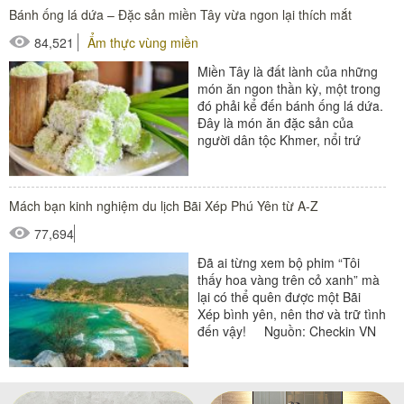
Bánh ống lá dứa – Đặc sản miền Tây vừa ngon lại thích mắt
84,521
Ẩm thực vùng miền
Miền Tây là đất lành của những
món ăn ngon thần kỳ, một trong
đó phải kể đến bánh ống lá dứa.
Đây là món ăn đặc sản của
người dân tộc Khmer, nổi trứ
danh trên hai...
Mách bạn kinh nghiệm du lịch Bãi Xép Phú Yên từ A-Z
77,694
Đã ai từng xem bộ phim “Tôi
thấy hoa vàng trên cỏ xanh” mà
lại có thể quên được một Bãi
Xép bình yên, nên thơ và trữ tình
đến vậy! Nguồn: Checkin VN
Bãi Xép...