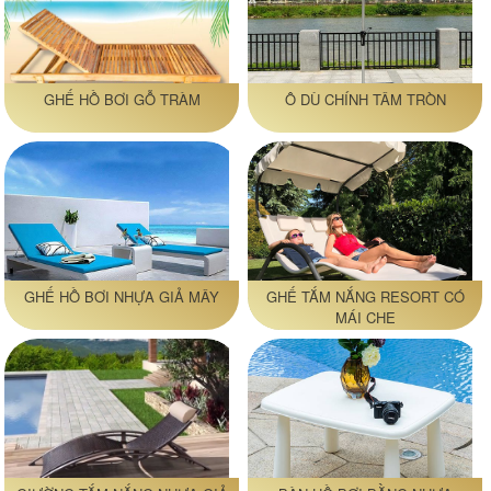
GHẾ HỒ BƠI GỖ TRÀM
Ô DÙ CHÍNH TÂM TRÒN
GHẾ HỒ BƠI NHỰA GIẢ MÂY
GHẾ TẮM NẮNG RESORT CÓ
MÁI CHE