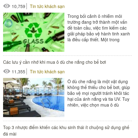
10,759
Tin tức khách sạn
Trong bối cảnh ô nhiễm môi
trường đang trở thành một vấn
đề toàn cầu, việc tìm kiếm các
giải pháp bảo vệ hành tinh xanh
là điều cấp thiết. Một trong
những giải pháp hiệu quả, thiết...
Các lưu ý cần nhớ khi mua ô dù che nắng cho bể bơi
11,355
Tin tức khách sạn
Ô dù che nắng là một vật dụng
không thể thiếu cho bể bơi, giúp
bảo vệ mọi người tránh khỏi tác
hại của ánh nắng và tia UV. Tuy
nhiên, việc chọn mua ô dù
không phải...
#ô dù ngoài trời
Top 3 nhược điểm khiến các khu sinh thái ít chuộng sử dụng ghế
đá mài