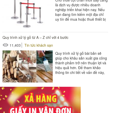
là dịch vụ được nhiều doanh
nghiệp triển khai hiện nay. Nếu
bạn đang tìm kiếm một địa chỉ
uy tín để mua hoặc thuê thiết bị
này, bài viết dưới...
#cột chắn inox
Quy trình xử lý gỗ từ A – Z chỉ với 4 bước
11,403
Tin tức khách sạn
Quy trình xử lý gỗ bài bản sẽ
giúp cho khâu sản xuất gia công
thành phẩm trở nên thuận lợi và
hiệu quả hơn. Để tham khảo
thông tin chi tiết về vấn đề này,
bạn đọc...
#ghế bể bơi