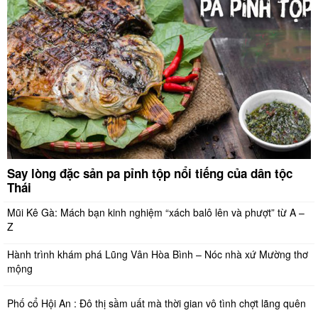
Say lòng đặc sản pa pỉnh tộp nổi tiếng của dân tộc
Thái
Mũi Kê Gà: Mách bạn kinh nghiệm “xách balô lên và phượt” từ A –
Z
Hành trình khám phá Lũng Vân Hòa Bình – Nóc nhà xứ Mường thơ
mộng
Phố cổ Hội An : Đô thị sầm uất mà thời gian vô tình chợt lãng quên