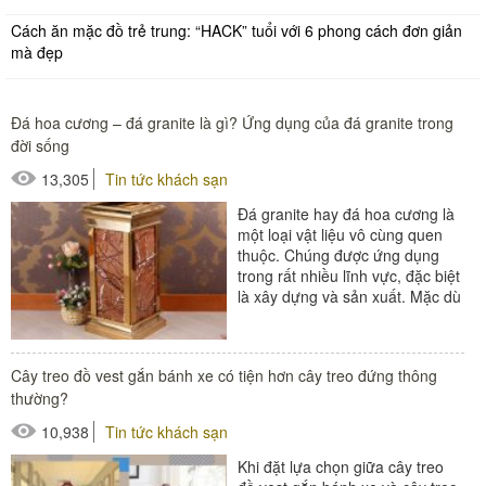
Cách ăn mặc đồ trẻ trung: “HACK” tuổi với 6 phong cách đơn giản
mà đẹp
Đá hoa cương – đá granite là gì? Ứng dụng của đá granite trong
đời sống
13,305
Tin tức khách sạn
Đá granite hay đá hoa cương là
một loại vật liệu vô cùng quen
thuộc. Chúng được ứng dụng
trong rất nhiều lĩnh vực, đặc biệt
là xây dựng và sản xuất. Mặc dù
tiếp xúc thường xuyên...
#thùng rác
Cây treo đồ vest gắn bánh xe có tiện hơn cây treo đứng thông
#thùng rác đá
thường?
#thùng rác trong phòng
10,938
Tin tức khách sạn
Khi đặt lựa chọn giữa cây treo