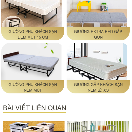
GIƯỜNG PHỤ KHÁCH SẠN
GIƯỜNG EXTRA BED GẤP
ĐỆM MÚT 15 CM
GỌN
GIƯỜNG PHỤ KHÁCH SẠN
GIƯỜNG GẤP KHÁCH SẠN
NỆM MÚT
NỆM LÒ XO
BÀI VIẾT LIÊN QUAN