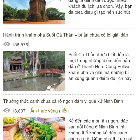
đang là điểm đến được nhiều
khách du lịch lựa chọn. Vậy, bạn
đã biết, điều gì tạo nên sức hút
của địa danh nổi...
Hành trình khám phá Suối Cá Thần – bí ẩn chưa có lời giải đáp
156,576
Suối Cá Thần được biết đến là
một trong những điểm đến hấp
dẫn ở Thanh Hóa. Cùng Poliva
khám phá và giải mã những bí
ẩn xung quanh điểm du lịch này
bạn nhé! Nguồn:...
Thưởng thức canh chua cá rô ngon đậm vị quê xứ Ninh Bình
13,837
Ẩm thực vùng miền
Kể đến các món ăn ngon, đặc
sản nổi tiếng ở Ninh Bình thì
không thể không kể đến canh
chua cá rô. Cũng như thịt dê núi,