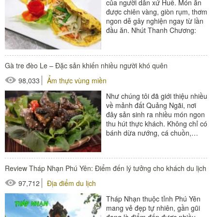
của người dân xứ Huế. Món ăn
được chiên vàng, giòn rụm, thơm
ngon dễ gây nghiện ngay từ lần
đầu ăn. Nhút Thanh Chương:
Đặc sản “nhà nghèo” của dân...
Gà tre đèo Le – Đặc sản khiến nhiều người khó quên
98,033
Ẩm thực vùng miền
Như chúng tôi đã giới thiệu nhiều
về mảnh đất Quảng Ngãi, nơi
đây sản sinh ra nhiều món ngon
thu hút thực khách. Không chỉ có
bánh dừa nướng, cá chuồn,…
mà Quảng Ngãi còn gây
thương...
Review Tháp Nhạn Phú Yên: Điểm đến lý tưởng cho khách du lịch
97,712
Địa điểm du lịch
Tháp Nhạn thuộc tỉnh Phú Yên
mang vẻ đẹp tự nhiên, gần gũi