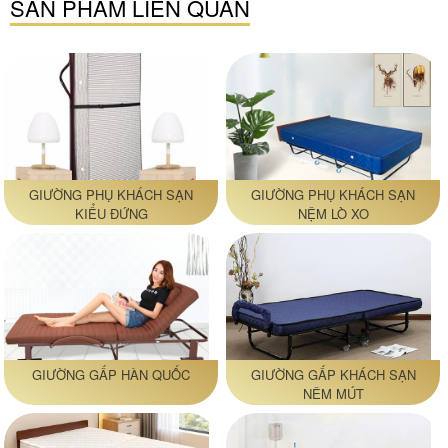
SẢN PHẨM LIÊN QUAN
GIƯỜNG PHỤ KHÁCH SẠN
GIƯỜNG PHỤ KHÁCH SẠN
KIỂU ĐỨNG
NỆM LÒ XO
GIƯỜNG GẤP HÀN QUỐC
GIƯỜNG GẤP KHÁCH SẠN
NÊM MÚT