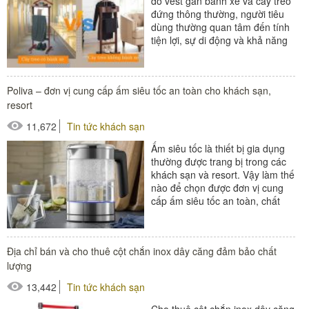
đồ vest gắn bánh xe và cây treo
đứng thông thường, người tiêu
dùng thường quan tâm đến tính
tiện lợi, sự di động và khả năng
sử dụng. Dưới đây...
#cây treo áo vest
Poliva – đơn vị cung cấp ấm siêu tốc an toàn cho khách sạn,
#cây treo quần áo
resort
11,672
Tin tức khách sạn
Ấm siêu tốc là thiết bị gia dụng
thường được trang bị trong các
khách sạn và resort. Vậy làm thế
nào để chọn được đơn vị cung
cấp ấm siêu tốc an toàn, chất
lượng và chính...
#thiết bị buồng phòng
Địa chỉ bán và cho thuê cột chắn inox dây căng đảm bảo chất
lượng
13,442
Tin tức khách sạn
Cho thuê cột chắn inox dây căng