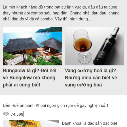
Là một khách hàng dù trong bất cứ lĩnh vực gì, đâu đâu ta cũng
thấy những gói combo siêu hấp dẫn. Chẳng phải đau đầu, chẳng
phải đắn đo vì đã có combo. Vậy thì, hình dung...
Bungalow là gì? Đôi nét
Vang cường hoá là gì?
về Bungalow mà không
Những điều cần biết về
phải ai cũng biết
vang cường hoá
Đến Huế ăn bánh Khoái ngon giòn rụm dễ gây nghiện số 1
74,568
Bánh khoái là đặc sản đặc biệt