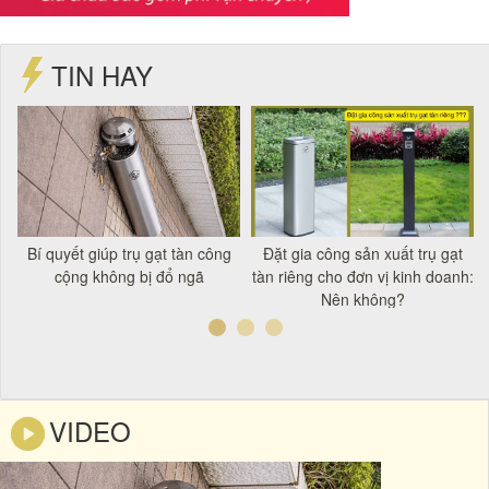
TIN HAY
t
Bí quyết giúp trụ gạt tàn công
Đặt gia công sản xuất trụ gạt
á
cộng không bị đổ ngã
tàn riêng cho đơn vị kinh doanh:
Nên không?
VIDEO