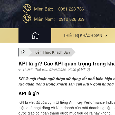
Miền Bắc:
0981 228 766
Miền Nam:
0912 826 829
HOME
THIẾT BỊ KHÁCH SẠN
Kiến Thức Khách Sạn
KPI là gì? Các KPI quan trọng trong k
41,287 | Thứ sáu, 07/08/2026, 07:00 (GMT+7)
KPI là một thuật ngữ được sử dụng rất phổ biến hiện nay
KPI quan trọng trong khách sạn cần lưu ý gồm những 
KPI là gì?
KPI là viết tắt của cụm từ tiếng Anh Key Performance Indic
hiệu quả hoạt động về kinh doanh của một doanh nghiệp, t
được giao có hoàn thành được mục tiêu đề ra hay không.