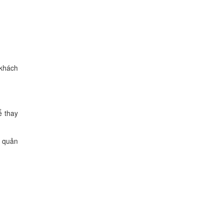
 khách
ể thay
h quản