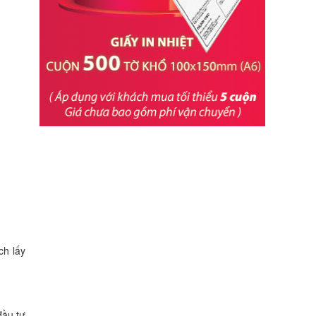
ch lấy
đầu tư