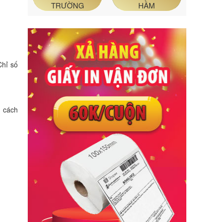
TRƯỜNG
HẦM
Chỉ số
g cách