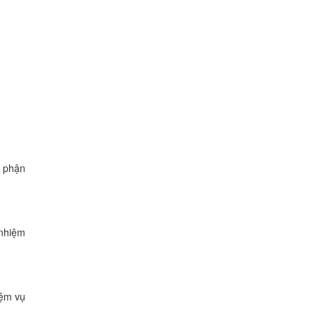
ộ phận
 nhiệm
iệm vụ