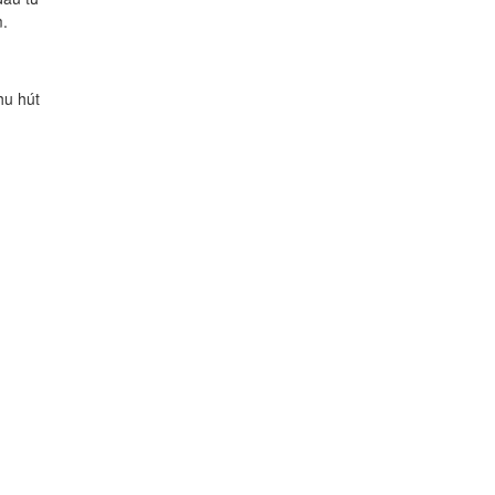
m.
hu hút