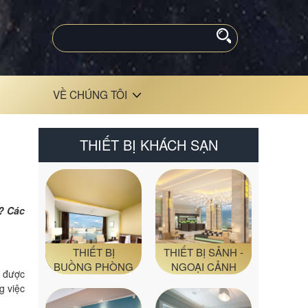
VỀ CHÚNG TÔI
THIẾT BỊ KHÁCH SẠN
ì? Các
THIẾT BỊ
THIẾT BỊ SẢNH -
BUỒNG PHÒNG
NGOẠI CẢNH
y được
g việc