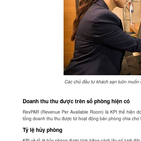
Các chủ đầu tư khách sạn luôn muốn c
Doanh thu thu được trên số phòng hiện có
RevPAR (Revenue Per Available Room) là KPI thể hiện do
tổng doanh thu thu được từ hoạt động bán phòng chia cho 
Tỷ lệ hủy phòng
KPI về tỷ lệ hủy phòng được tính bằng cách lấy số lượt đặt