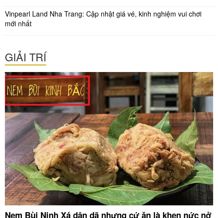
Vinpearl Land Nha Trang: Cập nhật giá vé, kinh nghiệm vui chơi
mới nhất
GIẢI TRÍ
Nem Bùi Ninh Xá dân dã nhưng cứ ăn là khen nức nở