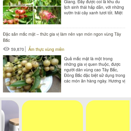
Giang. Đây được coi là khu du
lịch sinh thái hấp dẫn, với những
vườn trái cây xanh tươi tốt. Miệt
vườn Cái Bè...
Đặc sản mắc mật – thức gia vị làm nên vạn món ngon vùng Tây
Bắc
59,870
Ẩm thực vùng miền
Quả mắc mật là một trong
những gia vị quen thuộc, được
người dân vùng cao Tây Bắc,
Đông Bắc đặc biệt sử dụng trong
các món ăn hàng ngày. Hương vị
của quả mắc mật tạo nên...