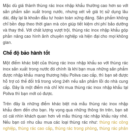
Mặc dù giá thành thùng rác inox nhập khẩu thường cao hơn so với
sản phẩm sản xuất trong nước, nhưng xét về giá trị sử dụng lâu
dài, đây lại là khoản đầu tư hoàn toàn xứng đáng. Sản phẩm không
chỉ bền đẹp theo thời gian mà còn giúp tiết kiệm chi phí bảo dưỡng
và thay thế. Với chất lượng vượt trội, thùng rác inox nhập khẩu góp
phần nâng cao hình ảnh chuyên nghiệp và hiện đại cho mọi không
gian.
Chế độ bảo hành tốt
Một điểm khác biệt của thùng rác inox nhập khẩu so với thùng rác
inox sản xuất trong nước đó chính là khi bạn mua những sản phẩm
được nhập khẩu mang thương hiệu Poliva cao cấp, thì bạn sẽ được
hỗ trợ có thể đổi trả trong vòng 24h nếu sản phẩm lỗi do nhà cung
cấp. Đây là một điểm mà chỉ khi mua thùng rác inox nhập khẩu tại
Poliva thì bạn mới có được.
Trên đây là những điểm khác biệt mà mẫu thùng rác inox nhập
khẩu đem đến cho bạn. Hy vọng qua những thông tin trên, bạn sẽ
có cái nhìn khách quan hơn về mẫu thùng rác nhập khẩu này nhé.
Nếu bạn có nhu cầu mua các loại thùng rác như:
thùng rác công
nghiệp
,
thùng rác cao cấp
,
thùng rác trong phòng
,
thùng rác phân