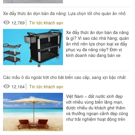
#ghế ngoài trời
Xe đẩy thức ăn dọn bàn đa năng: Lựa chọn tốt cho quán ăn nhỏ
12,769
Tin tức khách sạn
Xe đẩy thức ăn dọn bàn đa năng
là gì? Vì sao các nhà hàng, quán
ăn nhỏ nên lựa chọn loại xe đẩy
phục vụ đa năng này? Đơn vị
kinh doanh nào đang bán xe
đẩy...
Các mẫu ô dù ngoài trời cho bãi biển cao cấp, sang xịn bậc nhất
12,164
Tin tức khách sạn
Việt Nam – đất nước xinh đẹp
với nhiều vùng biển lãng mạn,
được nhiều du khách ghé thăm
và thưởng ngoạn cảnh đẹp cũng
như trải nghiệm hoạt động trên
biển. Nhằm phát triển du lịch
cũng...