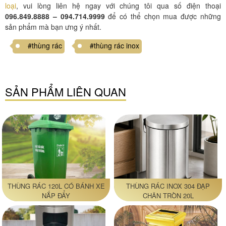
loại
, vui lòng liên hệ ngay với chúng tôi qua số điện thoại
096.849.8888 – 094.714.9999
để có thể chọn mua được những
sản phẩm mà bạn ưng ý nhất.
#thùng rác
#thùng rác inox
SẢN PHẨM LIÊN QUAN
THÙNG RÁC 120L CÓ BÁNH XE
THÙNG RÁC INOX 304 ĐẠP
NẮP ĐẨY
CHÂN TRÒN 20L