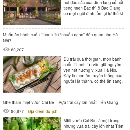
nét đặc sắc của đình làng cổ nổi
tiếng miền Bắc thì ở Bắc Giang
có một ngôi đình tồn tại từ thế kỉ
XVI...
Muốn ăn bánh cuốn Thanh Trì “chuẩn ngon” đến quán nào Hà
Nội?
86,207
Dù trải qua thời gian, món bánh
cuốn Thanh Trì vẫn giữ nguyên
vẹn nét hương vị xưa Hà Nội.
Đây là món ăn truyền thống của
người Hà thành, có thể ăn sáng,
trưa hoặc tối. Cơm...
Ghé thăm miệt vườn Cái Bè – Vựa trái cây lớn nhất Tiền Giang
90,877
Địa điểm du lịch
Miệt vườn Cái Bè là một trong
những vựa trái cây lớn nhất Tiền