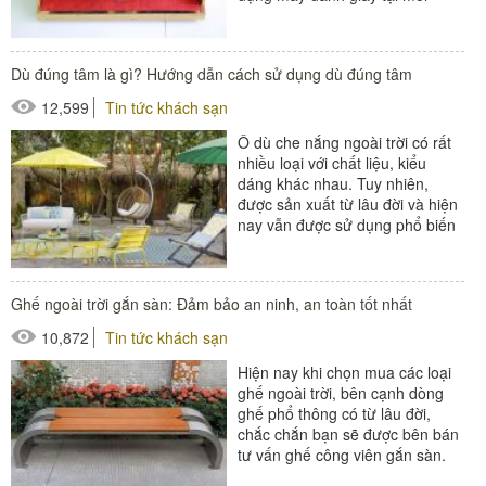
trường văn phòng công ty
đang...
#máy đánh giày
Dù đúng tâm là gì? Hướng dẫn cách sử dụng dù đúng tâm
12,599
Tin tức khách sạn
Ô dù che nắng ngoài trời có rất
nhiều loại với chất liệu, kiểu
dáng khác nhau. Tuy nhiên,
được sản xuất từ lâu đời và hiện
nay vẫn được sử dụng phổ biến
nhất vẫn là dù...
#bàn ghế ngoài trời
Ghế ngoài trời gắn sàn: Đảm bảo an ninh, an toàn tốt nhất
#ghế bể bơi
10,872
Tin tức khách sạn
#ô dù ngoài trời
Hiện nay khi chọn mua các loại
ghế ngoài trời, bên cạnh dòng
ghế phổ thông có từ lâu đời,
chắc chắn bạn sẽ được bên bán
tư vấn ghế công viên gắn sàn.
Liệu loại ghế này...