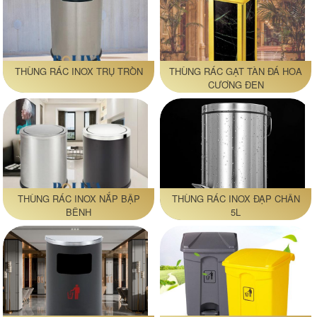
THÙNG RÁC INOX TRỤ TRÒN
THÙNG RÁC GẠT TÀN ĐÁ HOA
CƯƠNG ĐEN
THÙNG RÁC INOX NẮP BẬP
THÙNG RÁC INOX ĐẠP CHÂN
BÊNH
5L