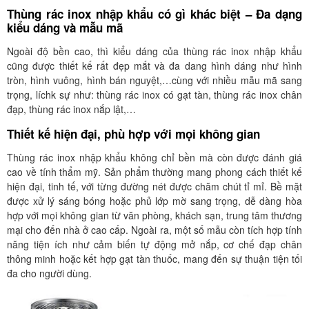
Thùng rác inox nhập khẩu có gì khác biệt – Đa dạng
kiểu dáng và mẫu mã
Ngoài độ bền cao, thì kiểu dáng của thùng rác inox nhập khẩu
cũng được thiết kế rất đẹp mắt và đa dang hình dáng như hình
tròn, hình vuông, hình bán nguyệt,…cùng với nhiều mẫu mã sang
trọng, líchk sự như: thùng rác inox có gạt tàn, thùng rác inox chân
đạp, thùng rác inox nắp lật,…
Thiết kế hiện đại, phù hợp với mọi không gian
Thùng rác inox nhập khẩu không chỉ bền mà còn được đánh giá
cao về tính thẩm mỹ. Sản phẩm thường mang phong cách thiết kế
hiện đại, tinh tế, với từng đường nét được chăm chút tỉ mỉ. Bề mặt
được xử lý sáng bóng hoặc phủ lớp mờ sang trọng, dễ dàng hòa
hợp với mọi không gian từ văn phòng, khách sạn, trung tâm thương
mại cho đến nhà ở cao cấp. Ngoài ra, một số mẫu còn tích hợp tính
năng tiện ích như cảm biến tự động mở nắp, cơ chế đạp chân
thông minh hoặc kết hợp gạt tàn thuốc, mang đến sự thuận tiện tối
đa cho người dùng.