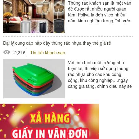
Thùng rác khách sạn là một vấn
đề được rất nhiều người quan
tâm. Poliva là đơn vị có nhiều
năm kinh nghiệm trong lĩnh vực
phân phối thiết bị khách sạn...
#thiết bị buồng phòng
Đại lý cung cấp nắp đậy thùng rác nhựa thay thế giá rẻ
#thùng rác
12,316
Tin tức khách sạn
#thùng rác khách sạn
#thùng rác trong phòng
Với tình hình môi trường như
hiện tại, thì việc sử dụng thùng
rác nhựa cho các khu công
cộng, khu công nghiệp,…ngày
càng gia tăng, chính điều này sẽ
giúp việc bảo vệ môi trường và
thu...
#thùng rác
#thùng rác nhựa