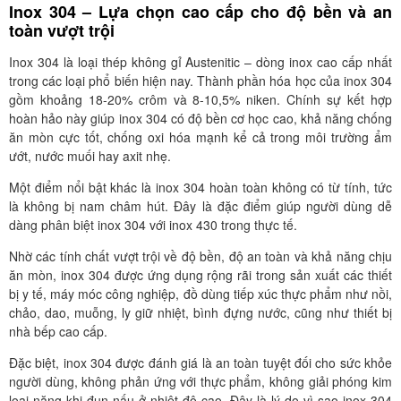
Inox 304 – Lựa chọn cao cấp cho độ bền và an
toàn vượt trội
Inox 304 là loại thép không gỉ Austenitic – dòng inox cao cấp nhất
trong các loại phổ biến hiện nay. Thành phần hóa học của inox 304
gồm khoảng 18-20% crôm và 8-10,5% niken. Chính sự kết hợp
hoàn hảo này giúp inox 304 có độ bền cơ học cao, khả năng chống
ăn mòn cực tốt, chống oxi hóa mạnh kể cả trong môi trường ẩm
ướt, nước muối hay axit nhẹ.
Một điểm nổi bật khác là inox 304 hoàn toàn không có từ tính, tức
là không bị nam châm hút. Đây là đặc điểm giúp người dùng dễ
dàng phân biệt inox 304 với inox 430 trong thực tế.
Nhờ các tính chất vượt trội về độ bền, độ an toàn và khả năng chịu
ăn mòn, inox 304 được ứng dụng rộng rãi trong sản xuất các thiết
bị y tế, máy móc công nghiệp, đồ dùng tiếp xúc thực phẩm như nồi,
chảo, dao, muỗng, ly giữ nhiệt, bình đựng nước, cũng như thiết bị
nhà bếp cao cấp.
Đặc biệt, inox 304 được đánh giá là an toàn tuyệt đối cho sức khỏe
người dùng, không phản ứng với thực phẩm, không giải phóng kim
loại nặng khi đun nấu ở nhiệt độ cao. Đây là lý do vì sao inox 304