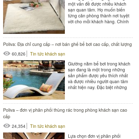
một vấn đề được nhiều khách
sạn quan tâm. Họ muốn biến
từng căn phòng thành nơi tuyệt
vời cho mỗi khách hàng. Chính
vì vậy, thảm trải sàn là một sản...
#thiết bị buồng phòng
Poliva: Địa chỉ cung cấp – nơi bán ghế bể bơi cao cấp, chất lượng
#thiết bị phòng tắm
60,826
Tin tức khách sạn
Giường nằm bể bơi trong khách
sạn đang là một trong những
sản phẩm được yêu thích nhất
và được nhiều người quan tâm
nhất hiện nay. Đặc biệt những
khách sạn nào sở hữu những
chiếc bể...
#bàn ghế ngoài trời
Poliva – đơn vị phân phối thùng rác trong phòng khách sạn cao
#ghế bể bơi
cấp
#ô dù ngoài trời
24,354
Tin tức khách sạn
Lựa chọn đơn vị phân phối