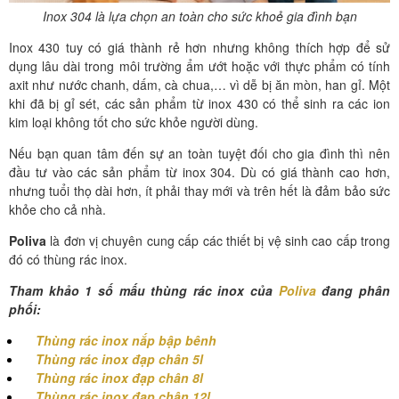
Inox 304 là lựa chọn an toàn cho sức khoẻ gia đình bạn
Inox 430 tuy có giá thành rẻ hơn nhưng không thích hợp để sử
dụng lâu dài trong môi trường ẩm ướt hoặc với thực phẩm có tính
axit như nước chanh, dấm, cà chua,… vì dễ bị ăn mòn, han gỉ. Một
khi đã bị gỉ sét, các sản phẩm từ inox 430 có thể sinh ra các ion
kim loại không tốt cho sức khỏe người dùng.
Nếu bạn quan tâm đến sự an toàn tuyệt đối cho gia đình thì nên
đầu tư vào các sản phẩm từ inox 304. Dù có giá thành cao hơn,
nhưng tuổi thọ dài hơn, ít phải thay mới và trên hết là đảm bảo sức
khỏe cho cả nhà.
Poliva
là đơn vị chuyên cung cấp các thiết bị vệ sinh cao cấp trong
đó có thùng rác inox.
Tham khảo 1 số mấu thùng rác inox của
Poliva
đang phân
phối:
Thùng rác inox nắp bập bênh
Thùng rác inox đạp chân 5l
Thùng rác inox đạp chân 8l
Thùng rác inox đạp chân 12l