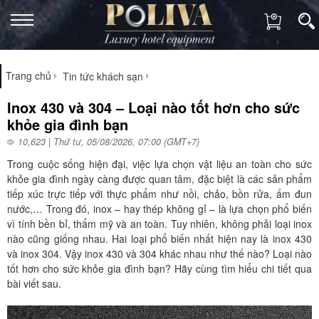
Trang chủ
Tin tức khách sạn
Inox 430 và 304 – Loại nào tốt hơn cho sức
khỏe gia đình bạn
10,623 | Thứ tư, 05/08/2026, 07:00 (GMT+7)
Trong cuộc sống hiện đại, việc lựa chọn vật liệu an toàn cho sức
khỏe gia đình ngày càng được quan tâm, đặc biệt là các sản phẩm
tiếp xúc trực tiếp với thực phẩm như nồi, chảo, bồn rửa, ấm đun
nước,… Trong đó, inox – hay thép không gỉ – là lựa chọn phổ biến
vì tính bền bỉ, thẩm mỹ và an toàn. Tuy nhiên, không phải loại inox
nào cũng giống nhau. Hai loại phổ biến nhất hiện nay là inox 430
và inox 304. Vậy inox 430 và 304 khác nhau như thế nào? Loại nào
tốt hơn cho sức khỏe gia đình bạn? Hãy cùng tìm hiểu chi tiết qua
bài viết sau.