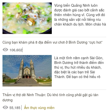
Vùng biển Quảng Ninh luôn
được đánh giá cao bởi cảnh sắc
thiên nhiên hùng vĩ. Cùng với đó
là những sản vật nổi tiếng níu
chân khách du lịch. Món cháo hà
Quảng Ninh cũng góp phần...
Cùng bạn khám phá 8 địa điểm vui chơi ở Bình Dương “cực hot”
106,602
Là một tỉnh nằm cạnh Sài Gòn,
Bình Dương trở thành điểm đến
thú vị, thu hút nhiều du khách,
đặc biệt là các bạn trẻ Sài
Thành. Để bạn có thể hiểu rõ
hơn về các địa...
Thẩm vị thịt dê Ninh Thuận: Dù khó tính cũng phải gật gù tán
dương
55,185
Ẩm thực vùng miền