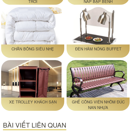
TRỜI
NẮP BẬP BÊNH
CHĂN BÔNG SIÊU NHẸ
ĐÈN HÂM NÓNG BUFFET
XE TROLLEY KHÁCH SẠN
GHẾ CÔNG VIÊN NHÔM ĐÚC
NAN NHỰA
BÀI VIẾT LIÊN QUAN