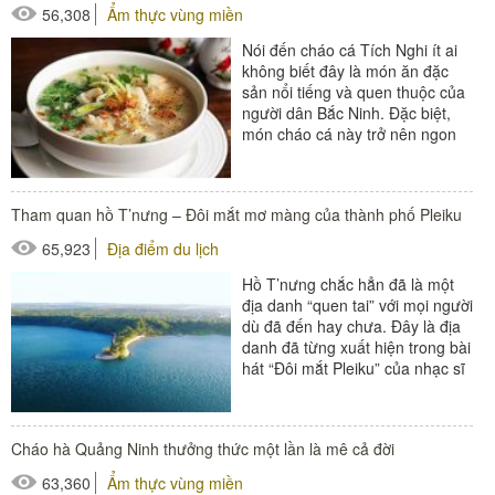
56,308
Ẩm thực vùng miền
Nói đến cháo cá Tích Nghi ít ai
không biết đây là món ăn đặc
sản nổi tiếng và quen thuộc của
người dân Bắc Ninh. Đặc biệt,
món cháo cá này trở nên ngon
và hấp dẫn...
Tham quan hồ T’nưng – Đôi mắt mơ màng của thành phố Pleiku
65,923
Địa điểm du lịch
Hồ T’nưng chắc hẳn đã là một
địa danh “quen tai” với mọi người
dù đã đến hay chưa. Đây là địa
danh đã từng xuất hiện trong bài
hát “Đôi mắt Pleiku” của nhạc sĩ
Nguyễn Cường....
Cháo hà Quảng Ninh thưởng thức một lần là mê cả đời
63,360
Ẩm thực vùng miền