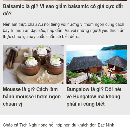
Balsamic là gì? Vì sao giấm balsamic có giá cực đắt
đỏ?
Nền ẩm thực châu Âu nổi tiếng với hương vị thơm ngon cùng cách
bày trí món ăn đặc sắc, hấp dẫn. Và với những người yêu thích ẩm
thực châu lục này chắc chắn sẽ biết đến...
Mousse là gì? Cách làm
Bungalow là gì? Đôi nét
bánh mousse thơm ngon
về Bungalow mà không
chuẩn vị
phải ai cũng biết
Cháo cá Tích Nghi nóng hổi hớp hồn du khách đến Bắc Ninh