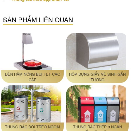
SẢN PHẨM LIÊN QUAN
ĐÈN HÂM NÓNG BUFFET CAO
HỘP ĐỰNG GIẤY VỆ SINH GẮN
CẤP
TƯỜNG
THÙNG RÁC ĐÔI TREO NGOÀI
THÙNG RÁC THÉP 3 NGĂN