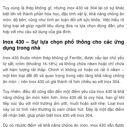
Tuy cùng là thép không gỉ, nhưng inox 430 và 304 lại có sự khác
biệt lớn về thành phần hóa học, đặc tính vật lý, khả năng chống ăn
mòn, độ bền, cũng như tính an toàn đối với sức khỏe. Việc hiểu rõ
từng loại sẽ giúp người tiêu dùng đưa ra lựa chọn đúng đắn, phù
hợp với nhu cầu sử dụng của gia đình.
Inox 430 – Sự lựa chọn phổ thông cho các ứng
dụng trong nhà
Inox 430 thuộc nhóm thép không gỉ Ferritic, được cấu tạo chủ yếu
từ sắt, crôm (khoảng 16-18%) và không chứa niken hoặc chỉ chứa
với hàm lượng rất thấp. Chính vì không có hoặc có rất ít niken –
một kim loại đắt đỏ và quan trọng trong việc tăng khả năng chống
ăn mòn – nên inox 430 có giá thành rẻ hơn nhiều so với inox 304.
Tuy nhiên, điều đó cũng dẫn đến một điểm yếu của inox 430 là khả
năng chống ăn mòn kém hơn. Inox 430 dễ bị oxy hóa, han gỉ khi
tiếp xúc lâu với môi trường ẩm ướt, muối hoặc axit nhẹ. Loại inox
này có từ tính nên thường bị nam châm hút. Đây là một đặc điểm
dễ nhận biết, giúp phân biệt inox 430 với inox 304.
Dù có nhược điểm về khả năng chống ăn mòn, inox 430 vẫn được