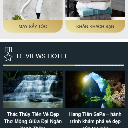
GIỎ ĐỰNG ĐỒ PHÒNG
THẢM PHÒNG TẮM
TẮM
REVIEWS HOTEL
Lang thang Phia Oắc để
Núi Cấm Sơn – kỳ quan
chiêm ngưỡng “bức tranh
thiên nhiên nằm giữa lòng