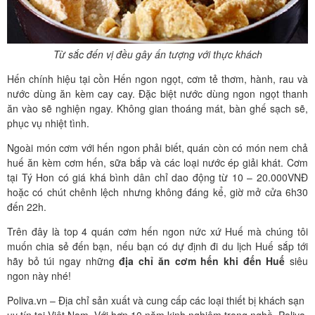
Từ sắc đến vị đều gây ấn tượng với thực khách
Hến chính hiệu tại cồn Hến ngon ngọt, cơm tẻ thơm, hành, rau và
nước dùng ăn kèm cay cay. Đặc biệt nước dùng ngon ngọt thanh
ăn vào sẽ nghiện ngay. Không gian thoáng mát, bàn ghế sạch sẽ,
phục vụ nhiệt tình.
Ngoài món cơm với hến ngon phải biết, quán còn có món nem chả
huế ăn kèm cơm hến, sữa bắp và các loại nước ép giải khát. Cơm
tại Tý Hon có giá khá bình dân chỉ dao động từ 10 – 20.000VNĐ
hoặc có chút chênh lệch nhưng không đáng kể, giờ mở cửa 6h30
đến 22h.
Trên đây là top 4 quán cơm hến ngon nức xứ Huế mà chúng tôi
muốn chia sẻ đến bạn, nếu bạn có dự định đi du lịch Huế sắp tới
hãy bỏ túi ngay những
địa chỉ ăn cơm hến khi đến Huế
siêu
ngon này nhé!
Poliva.vn – Địa chỉ sản xuất và cung cấp các loại thiết bị khách sạn