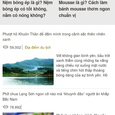
Nệm bông ép là gì? Nệm
Mousse là gì? Cách làm
bông ép có tốt không,
bánh mousse thơm ngon
nằm có nóng không?
chuẩn vị
Phượt hồ Khuôn Thần để đắm mình trong cảnh sắc thiên nhiên
xanh
59,002
Địa điểm du lịch
Với không gian bình yên, bầu trời
xanh thẳm cùng những tia nắng
vàng chiếu rọi xuống mặt nước
và tiếng chim hót thấp thoáng
bóng dáng của sự bình yên. Hồ
Khuôn Thần – nơi cho ta...
Phở chua Lạng Sơn ngon cỡ nào mà “khuynh đảo” người ăn khắp
Bắc Nam
78,892