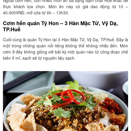
Ngoài cơm hến, còn nhiều món ăn đa dạng đậm chất Huế khác để
thực khách lựa chọn. Món ăn này có giá dao động từ 10 –
40.000VNĐ, mở cửa từ 6h – 13h30.
Cơm hến quán Tý Hon – 3 Hàn Mặc Tử, Vỹ Dạ,
TP.Huế
Cuối cùng là quán Tý Hon tại 3 Hàn Mặc Tử, Vỹ Dạ, TP.Huế. Đây là
một trong những quán nổi tiếng không thể không nhắc đến. Món
cơm ở đây không giống với bất kỳ một quán nào từ công đoạn chế
biến tỉ mỉ, sạch sẽ từ nguyên liệu sạch.