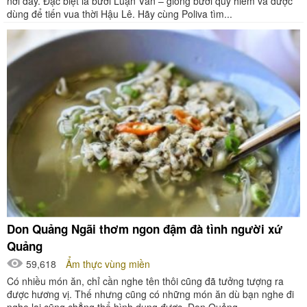
nơi đây. Đặc biệt là bưởi Luận Văn – giống bưởi quý hiếm và được
dùng để tiến vua thời Hậu Lê. Hãy cùng Poliva tìm...
Don Quảng Ngãi thơm ngon đậm đà tình người xứ
Quảng
59,618
Ẩm thực vùng miền
Có nhiều món ăn, chỉ cần nghe tên thôi cũng đã tưởng tượng ra
được hương vị. Thế nhưng cũng có những món ăn dù bạn nghe đi
nghe lại cũng chẳng thể hình dung được. Don Quảng...