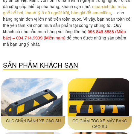
uy tín tại Việt Nam. Với hơn 10 năm kinh nghiệm trong nghề, Poliva
đã cũng cấp thiết bị nhà hàng, khách sạn như:
mua xích đu
,
mẫu
ghế bể bơi
,
thanh lý ô dù ngoài trời
,
báo giá đồ amenities
,… cho
hàng nghìn đơn vị lớn nhỏ trên toàn quốc. Vì vậy, bạn hoàn toàn có
thể yên tâm khi chọn mua sản phẩm tại công ty chúng tôi. Quý
khách có nhu cầu mua hàng vui lòng liên hệ
096.849.8888 (Miền
bắc) – 094.714.9999 (Miền nam)
để chọn được những sản phẩm
mà bạn ưng ý nhất.
SẢN PHẨM KHÁCH SẠN
CỤC CHẶN BÁNH XE CAO SU
GỜ GIẢM TỐC XE MÁY BẰNG
CAO SU