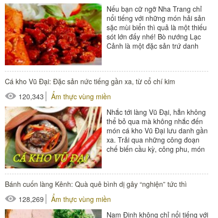
Nếu bạn cữ ngỡ Nha Trang chỉ
nổi tiếng với những món hải sản
sặc mùi biển thì quả là một thiếu
sót lớn đấy nhé! Bò nướng Lạc
Cảnh là một đặc sản trứ danh
đang chờ...
Cá kho Vũ Đại: Đặc sản nức tiếng gần xa, từ cổ chí kim
120,343
Ẩm thực vùng miền
Nhắc tới làng Vũ Đại, hẳn không
thể bỏ qua mà không nhắc đến
món cá kho Vũ Đại lưu danh gần
xa. Trải qua những công đoạn
chế biến cầu kỳ, công phu, món
ăn này thực...
Bánh cuốn làng Kênh: Quà quê bình dị gây “nghiện” tức thì
128,269
Ẩm thực vùng miền
Nam Định không chỉ nổi tiếng với