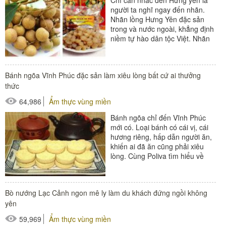
người ta nghĩ ngay đến nhãn.
Nhãn lồng Hưng Yên đặc sản
trong và nước ngoài, khẳng định
niềm tự hào dân tộc Việt. Nhãn
lồng đặc sản tiến Vua nổi...
Bánh ngõa Vĩnh Phúc đặc sản làm xiêu lòng bất cứ ai thưởng
thức
64,986
Ẩm thực vùng miền
Bánh ngõa chỉ đến Vĩnh Phúc
mới có. Loại bánh có cái vị, cái
hương riêng, hấp dẫn người ăn,
khiến ai đã ăn cũng phải xiêu
lòng. Cùng Poliva tìm hiểu về
thức bánh đặc biệt này...
Bò nướng Lạc Cảnh ngon mê ly làm du khách đứng ngồi không
yên
59,969
Ẩm thực vùng miền