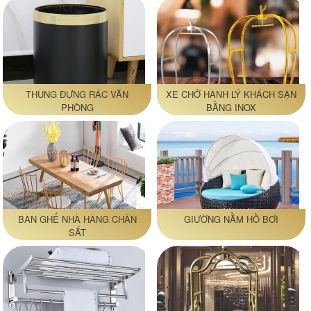
THÙNG ĐỰNG RÁC VĂN
XE CHỞ HÀNH LÝ KHÁCH SẠN
PHÒNG
BẰNG INOX
BÀN GHẾ NHÀ HÀNG CHÂN
GIƯỜNG NẰM HỒ BƠI
SẮT