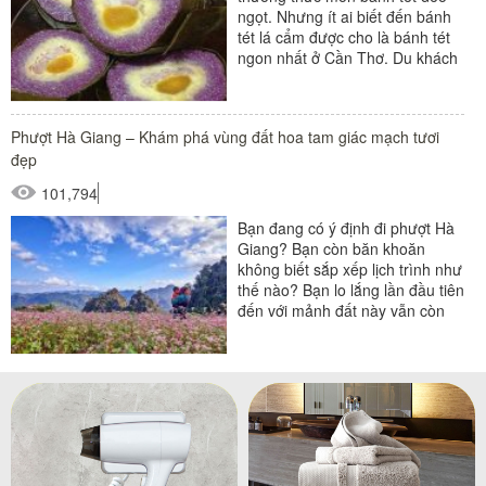
ngọt. Nhưng ít ai biết đến bánh
tét lá cẩm được cho là bánh tét
ngon nhất ở Cần Thơ. Du khách
khi ghé thăm...
Phượt Hà Giang – Khám phá vùng đất hoa tam giác mạch tươi
đẹp
101,794
Bạn đang có ý định đi phượt Hà
Giang? Bạn còn băn khoăn
không biết sắp xếp lịch trình như
thế nào? Bạn lo lắng lần đầu tiên
đến với mảnh đất này vẫn còn
nhiều bỡ ngỡ?...