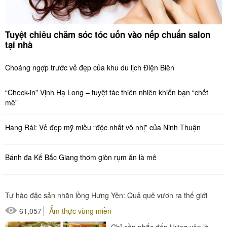
Tuyệt chiêu chăm sóc tóc uốn vào nếp chuẩn salon
tại nhà
Choáng ngợp trước vẻ đẹp của khu du lịch Điện Biên
“Check-in” Vịnh Hạ Long – tuyệt tác thiên nhiên khiến bạn “chết
mê”
Hang Rái: Vẻ đẹp mỹ miều “độc nhất vô nhị” của Ninh Thuận
Bánh đa Kế Bắc Giang thơm giòn rụm ăn là mê
Tự hào đặc sản nhãn lồng Hưng Yên: Quả quê vươn ra thế giới
61,057
Ẩm thực vùng miền
Chỉ cần nhắc đến Hưng yên là