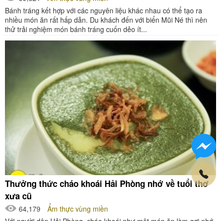
Bánh tráng kết hợp với các nguyên liệu khác nhau có thể tạo ra
nhiều món ăn rất hấp dẫn. Du khách đến với biển Mũi Né thì nên
thử trải nghiệm món bánh tráng cuốn dẻo ít...
Thưởng thức cháo khoái Hải Phòng nhớ về tuổi thơ
xưa cũ
64,179
Ẩm thực vùng miền
Với người dân Hải Phòng, cháo khoái như một món ăn làm gợi nhớ