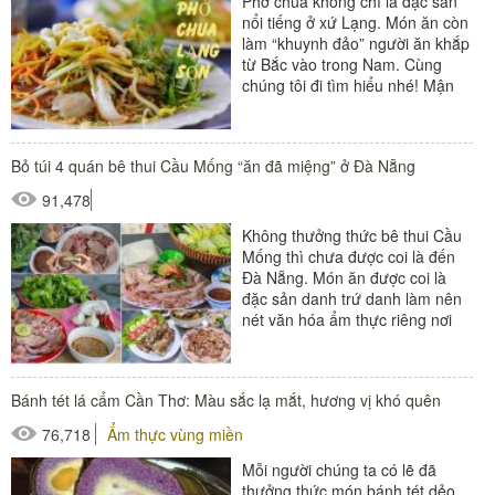
Phở chua không chỉ là đặc sản
nổi tiếng ở xứ Lạng. Món ăn còn
làm “khuynh đảo” người ăn khắp
từ Bắc vào trong Nam. Cùng
chúng tôi đi tìm hiểu nhé! Mận
Bắc Hà tháng 7...
Bỏ túi 4 quán bê thui Cầu Mống “ăn đã miệng” ở Đà Nẵng
91,478
Không thưởng thức bê thui Cầu
Mống thì chưa được coi là đến
Đà Nẵng. Món ăn được coi là
đặc sản danh trứ danh làm nên
nét văn hóa ẩm thực riêng nơi
đây. Rượu ngô Hà...
Bánh tét lá cẩm Cần Thơ: Màu sắc lạ mắt, hương vị khó quên
76,718
Ẩm thực vùng miền
Mỗi người chúng ta có lẽ đã
thưởng thức món bánh tét dẻo