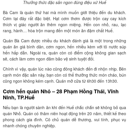
Thưởng thức đặc sản ngon đúng điệu xứ Huế
Bà Cam là quán thứ hai mà mình muốn giới thiệu đến du khách.
Cơm tại đây rất đặc biệt. Hạt cơm thơm được trộn cay cay kích
thích vị giác người ăn thêm ngon miệng. Hến con nhỏ, rau, lạc
rang, hành… hòa trộn mang đến một món ăn đậm chất Huế.
Quán Bà Cam được nhiều du khách đánh giá là một trong những
quán ăn giá bình dân, cơm ngon, hến nhiều kèm với tô nước súp
hến hấp dẫn. Ngoài ra, quán còn có điểm cộng không gian sạch
sẽ, cách làm cơm ngon đảm bảo vệ sinh tuyệt đối.
Chính vì vậy, quán lúc nào cũng đông khách đến đi nhộn nhịp. Bên
cạnh món đặc sản này, bạn còn có thể thưởng thức món cháo, bún
cũng ngon không kém cạnh. Quán mở cửa từ 6h30 đến 13h30.
Cơm hến quán Nhỏ – 28 Phạm Hồng Thái, Vĩnh
Ninh, TP.Huế
Nếu bạn là người sành ăn khi đến Huế chắc chắn sẽ không bỏ qua
quán Nhỏ. Quán có thâm niên hoạt động trên 20 năm, thiết kế theo
phong cách gia đình. Cô chủ quán dễ thương, vui tính, phục vụ
nhanh chóng chuyên nghiệp.