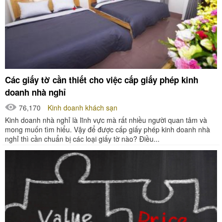
Các giấy tờ cần thiết cho việc cấp giấy phép kinh
doanh nhà nghỉ
76,170
Kinh doanh khách sạn
Kinh doanh nhà nghỉ là lĩnh vực mà rất nhiều người quan tâm và
mong muốn tìm hiểu. Vậy để được cấp giấy phép kinh doanh nhà
nghỉ thì cần chuẩn bị các loại giấy tờ nào? Điều...