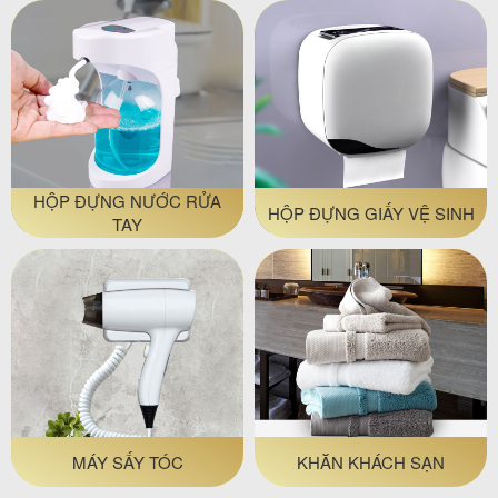
HỘP ĐỰNG NƯỚC RỬA
HỘP ĐỰNG GIẤY VỆ SINH
TAY
MÁY SẤY TÓC
KHĂN KHÁCH SẠN