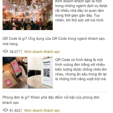
Kinh doanh khách sạn là một
trong những ngành dịch vụ được
rất nhiều nhà đầu tư quan tâm
trong thời gian gần đây. Tuy
nhiên, khi thử sức với mô hình
kinh doanh này, bạn cũng sẽ...
#thiết bị buồng phòng
QR Code là gì? Ứng dụng của QR Code trong ngành khách sạn,
#thiết bị sảnh - ngoại cảnh
nhà hàng
38,077
Kinh doanh khách sạn
QR Code có hình dáng là một
hình vuông đen trắng với nhiều
biểu tượng được chồng chéo lên
nhau, nhưng ẩn sâu trong đó lại
là những tính năng vượt trội mà
bạn không thể xem thường....
#thiết bị buồng phòng
Phòng đơn là gì? Khám phá đặc điểm nổi bật của phòng đơn
#thiết bị sảnh - ngoại cảnh
khách sạn
81,822
Kinh doanh khách sạn