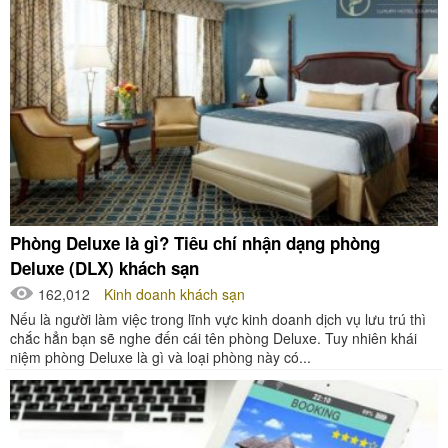
Phòng Deluxe là gì? Tiêu chí nhận dạng phòng
Deluxe (DLX) khách sạn
162,012
Kinh doanh khách sạn
Nếu là người làm việc trong lĩnh vực kinh doanh dịch vụ lưu trú thì
chắc hẳn bạn sẽ nghe đến cái tên phòng Deluxe. Tuy nhiên khái
niệm phòng Deluxe là gì và loại phòng này có...