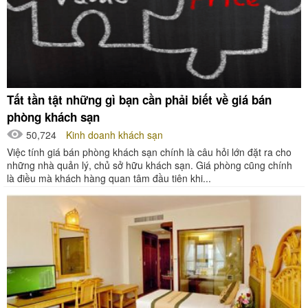
Tất tần tật những gì bạn cần phải biết về giá bán
phòng khách sạn
50,724
Kinh doanh khách sạn
Việc tính giá bán phòng khách sạn chính là câu hỏi lớn đặt ra cho
những nhà quản lý, chủ sở hữu khách sạn. Giá phòng cũng chính
là điều mà khách hàng quan tâm đầu tiên khi...