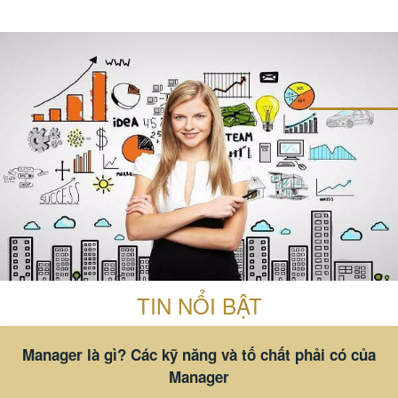
#đồ amenities khách sạn
#thiết bị buồng phòng
TIN NỔI BẬT
Manager là gì? Các kỹ năng và tố chất phải có của
Manager