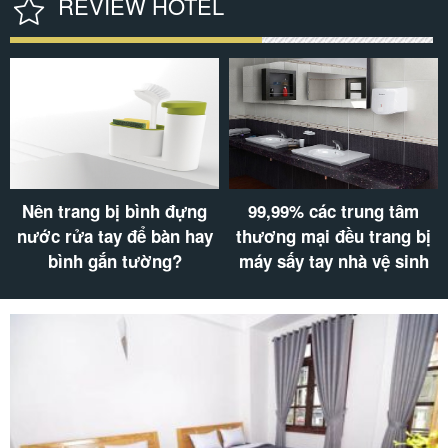
REVIEW HOTEL
99,99% các trung tâm
Khách sạn không có máy
thương mại đều trang bị
sấy tóc: Điểm trừ chất
máy sấy tay nhà vệ sinh
lượng phục vụ