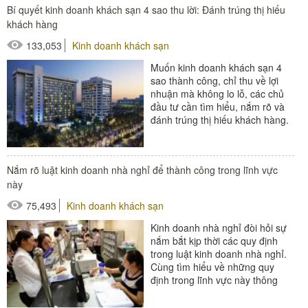
Bí quyết kinh doanh khách sạn 4 sao thu lời: Đánh trúng thị hiếu
#thiết bị phòng tắm
khách hàng
#thiết bị sảnh - ngoại cảnh
133,053
Kinh doanh khách sạn
Muốn kinh doanh khách sạn 4
sao thành công, chỉ thu về lợi
nhuận mà không lo lỗ, các chủ
đầu tư cần tìm hiểu, nắm rõ và
đánh trúng thị hiếu khách hàng.
Dịch vụ du lịch...
#thiết bị buồng phòng
Nắm rõ luật kinh doanh nhà nghỉ để thành công trong lĩnh vực
#thiết bị sảnh - ngoại cảnh
này
75,493
Kinh doanh khách sạn
Kinh doanh nhà nghỉ đòi hỏi sự
nắm bắt kịp thời các quy định
trong luật kinh doanh nhà nghỉ.
Cùng tìm hiểu về những quy
định trong lĩnh vực này thông
qua bài viết sau đây nhé!...