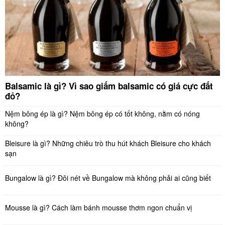
Balsamic là gì? Vì sao giấm balsamic có giá cực đắt
đỏ?
Nệm bông ép là gì? Nệm bông ép có tốt không, nằm có nóng
không?
Bleisure là gì? Những chiêu trò thu hút khách Bleisure cho khách
sạn
Bungalow là gì? Đôi nét về Bungalow mà không phải ai cũng biết
Mousse là gì? Cách làm bánh mousse thơm ngon chuẩn vị