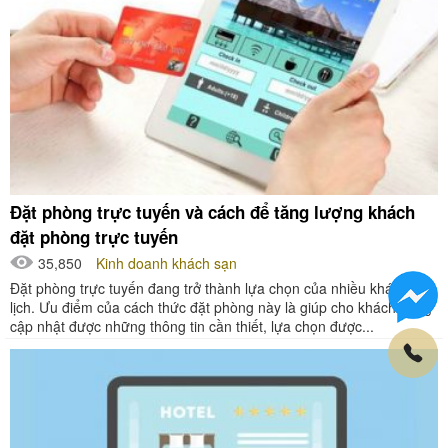
Đặt phòng trực tuyến và cách để tăng lượng khách
đặt phòng trực tuyến
35,850
Kinh doanh khách sạn
Đặt phòng trực tuyến đang trở thành lựa chọn của nhiều khách du
lịch. Ưu điểm của cách thức đặt phòng này là giúp cho khách hàng
cập nhật được những thông tin cần thiết, lựa chọn được...