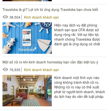
những khu...
#thiết bị buồng phòng
Traveloka là gì? Lợi ích từ ứng dụng Traveloka bạn chưa biết
#thiết bị phòng tắm
38,504
Kinh doanh khách sạn
Hiện nay dịch vụ đặt phòng
khách sạn qua OTA được sử
dụng rộng rãi. Với sự tiện lợi,
nhanh chóng Traveloka được
đánh giá là ứng dụng có chất
lượng với nhiều lựa chọn phòng
khách sạn....
#thiết bị buồng phòng
Một số rủi ro khi kinh doanh homestay bạn cần đặc biệt lưu ý
#thiết bị sảnh - ngoại cảnh
76,535
Kinh doanh khách sạn
Kinh doanh một lĩnh vực nào
cũng không tránh khỏi rủi ro.
Những rủi ro này có thể xuất
phát từ người kinh doanh, khách
du lịch hay do vấn đề luật pháp.
Chính vì vậy, việc tìm...
#thiết bị buồng phòng