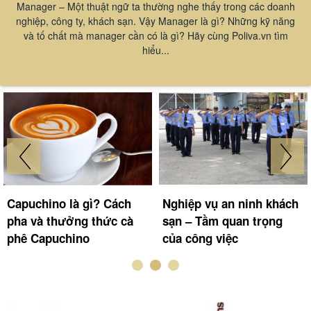
Manager – Một thuật ngữ ta thường nghe thấy trong các doanh
nghiệp, công ty, khách sạn. Vậy Manager là gì? Những kỹ năng
và tố chất mà manager cần có là gì? Hãy cùng Poliva.vn tìm
hiểu...
FO khách sạn là gì? Tìm
Banquet là gì? Tầm quan
hiểu nhiệm vụ của bộ
trọng của Banquet trong
phận FO
khách sạn