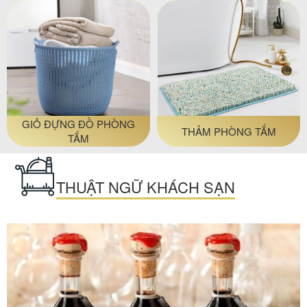
GIỎ ĐỰNG ĐỒ PHÒNG
THẢM PHÒNG TẮM
TẮM
THUẬT NGỮ KHÁCH SẠN