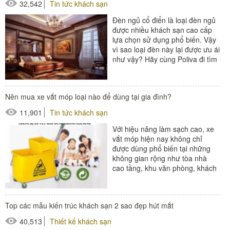
32,542
Tin tức khách sạn
Đèn ngủ cổ điển là loại đèn ngủ
được nhiều khách sạn cao cấp
lựa chọn sử dụng phổ biến. Vậy
vì sao loại đèn này lại được ưu ái
như vậy? Hãy cùng Poliva đi tìm
câu...
#thiết bị buồng phòng
Nên mua xe vắt móp loại nào để dùng tại gia đình?
11,901
Tin tức khách sạn
Với hiệu năng làm sạch cao, xe
vắt móp hiện nay không chỉ
được dùng phổ biến tại những
không gian rộng như tòa nhà
cao tầng, khu văn phòng, khách
sạn… mà còn được người dân
trang...
Top các mẫu kiến trúc khách sạn 2 sao đẹp hút mắt
#xe dọn vệ sinh
40,513
Thiết kế khách sạn