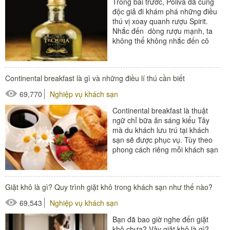
Trong bài trước, Poliva đã cùng
độc giả đi khám phá những điều
thú vị xoay quanh rượu Spirit.
Nhắc đến dòng rượu mạnh, ta
không thể không nhắc đến cô
nàng Tequila. Đứng riêng một
mình đã...
Continental breakfast là gì và những điều lí thú cần biết
#đồ amenities khách sạn
69,770
Nghiệp vụ khách sạn
#thiết bị nhà hàng - bếp
Continental breakfast là thuật
ngữ chỉ bữa ăn sáng kiểu Tây
mà du khách lưu trú tại khách
sạn sẽ được phục vụ. Tùy theo
phong cách riêng mỗi khách sạn
mà Contimental breakfast sẽ
được biến tấu...
Giặt khô là gì? Quy trình giặt khô trong khách sạn như thế nào?
#đồ amenities khách sạn
69,543
Nghiệp vụ khách sạn
#thiết bị nhà hàng - bếp
Bạn đã bao giờ nghe đến giặt
khô chưa? Vậy giặt khô là gì?