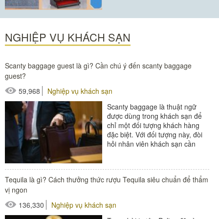
#máy đánh giày
NGHIỆP VỤ KHÁCH SẠN
Scanty baggage guest là gì? Cần chú ý đến scanty baggage
guest?
59,968
Nghiệp vụ khách sạn
Scanty baggage là thuật ngữ
được dùng trong khách sạn để
chỉ một đối tượng khách hàng
đặc biệt. Với đối tượng này, đòi
hỏi nhân viên khách sạn cần
thực hiện quy trình đón tiếp và
phục...
Tequila là gì? Cách thưởng thức rượu Tequila siêu chuẩn để thẩm
#đồ amenities khách sạn
vị ngon
#thiết bị nhà hàng - bếp
136,330
Nghiệp vụ khách sạn