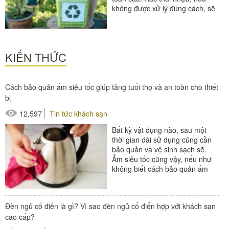
không được xử lý đúng cách, sẽ
gây tác động nghiêm trọng...
KIẾN THỨC
Cách bảo quản ấm siêu tốc giúp tăng tuổi thọ và an toàn cho thiết
bị
12,597
Tin tức khách sạn
Bất kỳ vật dụng nào, sau một
thời gian dài sử dụng cũng cần
bảo quản và vệ sinh sạch sẽ.
Ấm siêu tốc cũng vậy, nếu như
không biết cách bảo quản ấm
siêu tốc và vệ...
#thiết bị buồng phòng
Đèn ngủ cổ điển là gì? Vì sao đèn ngủ cổ điển hợp với khách sạn
cao cấp?