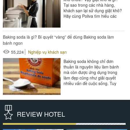
Tại sao trong các nhà hàng,
khách sạn lại sử dụng giặt khô?
Hãy cùng Poliva tìm hiểu các
thông tin về giặt khô...
#xe giặt là
Baking soda là gì? Bí quyết “vàng” để dùng Baking soda làm
bánh ngon
55,224
Nghiệp vụ khách sạn
Baking soda không chỉ đơn
thuần là nguyên liệu làm bánh
mà còn được ứng dụng trong
làm đẹp cũng như giải quyết
nhiều vấn đề cuộc sống. Tuy
nhiên, vẫn có nhiều người lạ lẫm
với khái...
#thiết bị nhà hàng - bếp
REVIEW HOTEL