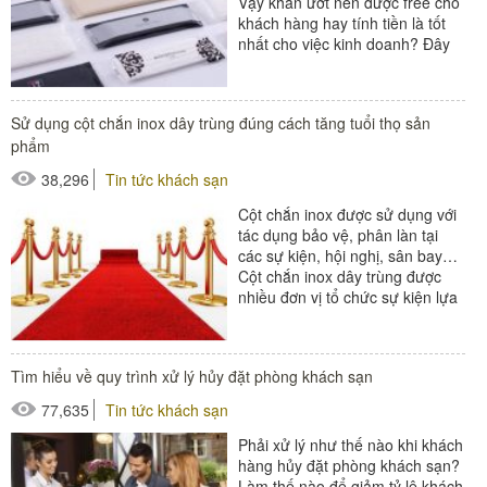
Vậy khăn ướt nên được free cho
khách hàng hay tính tiền là tốt
nhất cho việc kinh doanh? Đây
là một thắc mắc...
#đồ amenities khách sạn
Sử dụng cột chắn inox dây trùng đúng cách tăng tuổi thọ sản
#khăn lạnh
phẩm
38,296
Tin tức khách sạn
Cột chắn inox được sử dụng với
tác dụng bảo vệ, phân làn tại
các sự kiện, hội nghị, sân bay…
Cột chắn inox dây trùng được
nhiều đơn vị tổ chức sự kiện lựa
chọn nhiều hơn cả....
#cột chắn inox
Tìm hiểu về quy trình xử lý hủy đặt phòng khách sạn
77,635
Tin tức khách sạn
Phải xử lý như thế nào khi khách
hàng hủy đặt phòng khách sạn?
Làm thế nào để giảm tỷ lệ khách