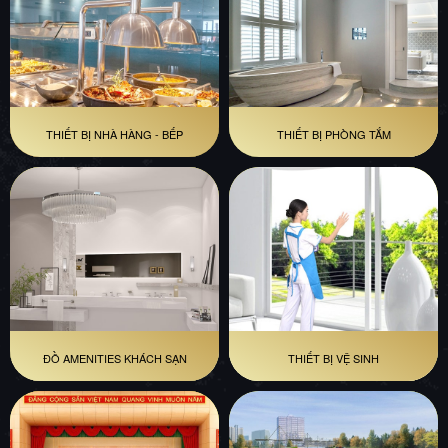
THIẾT BỊ NHÀ HÀNG - BẾP
THIẾT BỊ PHÒNG TẮM
ĐỒ AMENITIES KHÁCH SẠN
THIẾT BỊ VỆ SINH