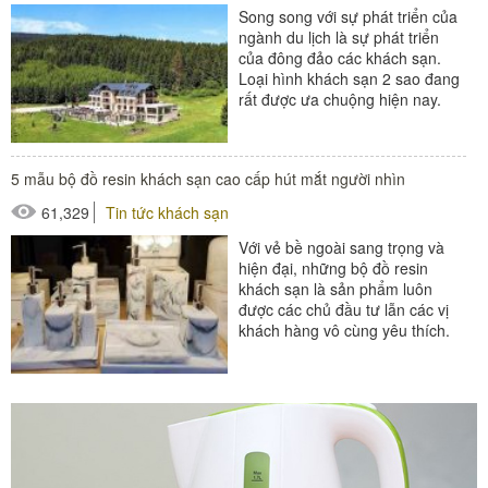
Song song với sự phát triển của
ngành du lịch là sự phát triển
của đông đảo các khách sạn.
Loại hình khách sạn 2 sao đang
rất được ưa chuộng hiện nay.
Với nhiều mẫu kiến trúc...
#thiết bị buồng phòng
5 mẫu bộ đồ resin khách sạn cao cấp hút mắt người nhìn
#thiết bị phòng tắm
61,329
Tin tức khách sạn
#thiết bị sảnh - ngoại cảnh
Với vẻ bề ngoài sang trọng và
hiện đại, những bộ đồ resin
khách sạn là sản phẩm luôn
được các chủ đầu tư lẫn các vị
khách hàng vô cùng yêu thích.
Một bộ đồ dùng với...