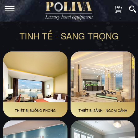
TINH TẾ - SANG TRỌNG
THIẾT BỊ BUỒNG PHÒNG
THIẾT BỊ SẢNH - NGOẠI CẢNH