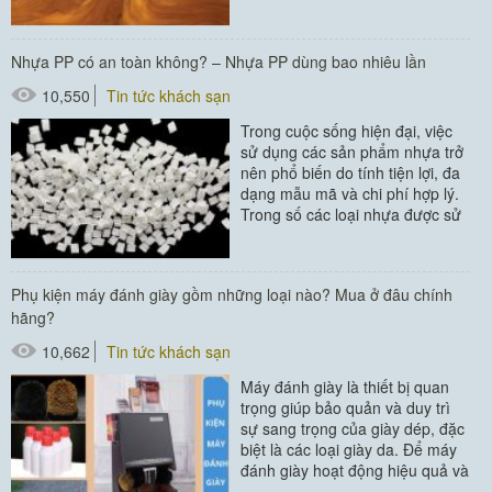
khách sạn bằng alu ngay cùng
Poliva bạn nhé. Aluminum là...
Nhựa PP có an toàn không? – Nhựa PP dùng bao nhiêu lần
#đồ amenities khách sạn
10,550
Tin tức khách sạn
#thiết bị buồng phòng
Trong cuộc sống hiện đại, việc
#thiết bị sảnh - ngoại cảnh
sử dụng các sản phẩm nhựa trở
nên phổ biến do tính tiện lợi, đa
dạng mẫu mã và chi phí hợp lý.
Trong số các loại nhựa được sử
dụng rộng...
Phụ kiện máy đánh giày gồm những loại nào? Mua ở đâu chính
hãng?
10,662
Tin tức khách sạn
Máy đánh giày là thiết bị quan
trọng giúp bảo quản và duy trì
sự sang trọng của giày dép, đặc
biệt là các loại giày da. Để máy
đánh giày hoạt động hiệu quả và
bền bỉ,...