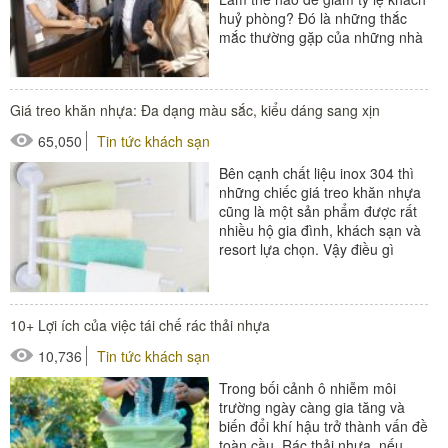
huỷ phòng? Đó là những thắc
mắc thường gặp của những nhà
quản trị khi kinh...
#đồ amenities khách sạn
Giá treo khăn nhựa: Đa dạng màu sắc, kiểu dáng sang xịn
#thiết bị buồng phòng
65,050
Tin tức khách sạn
#thiết bị sảnh - ngoại cảnh
Bên cạnh chất liệu inox 304 thì
những chiếc giá treo khăn nhựa
cũng là một sản phẩm được rất
nhiều hộ gia đình, khách sạn và
resort lựa chọn. Vậy điều gì
khiến cho những chiếc giá...
#áo choàng tắm
10+ Lợi ích của việc tái chế rác thải nhựa
#giá treo khăn tắm
10,736
Tin tức khách sạn
#khăn khách sạn
Trong bối cảnh ô nhiễm môi
trường ngày càng gia tăng và
biến đổi khí hậu trở thành vấn đề
toàn cầu. Rác thải nhựa, nếu