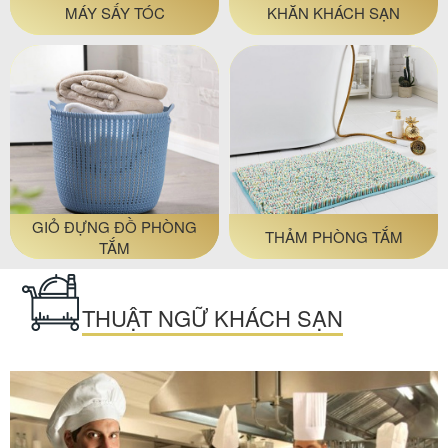
MÁY SẤY TÓC
KHĂN KHÁCH SẠN
GIỎ ĐỰNG ĐỒ PHÒNG
THẢM PHÒNG TẮM
TẮM
THUẬT NGỮ KHÁCH SẠN