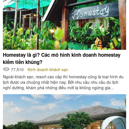
Homestay là gì? Các mô hình kinh doanh homestay
kiếm tiền khủng?
77,510
Kinh doanh khách sạn
Ngoài khách sạn, resort cao cấp thì homestay cũng là loại hình du
lịch được ưa chuộng nhất hiện nay. Bởi nhu cầu nhu cầu du lịch
nghỉ dưỡng, khám phá những điều mới lạ không ngừng gia...