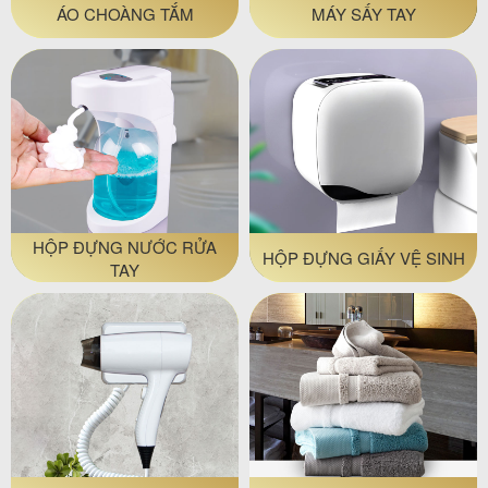
ÁO CHOÀNG TẮM
MÁY SẤY TAY
HỘP ĐỰNG NƯỚC RỬA
HỘP ĐỰNG GIẤY VỆ SINH
TAY