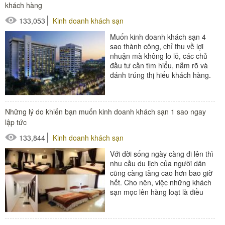
khách hàng
133,053
Kinh doanh khách sạn
Muốn kinh doanh khách sạn 4
sao thành công, chỉ thu về lợi
nhuận mà không lo lỗ, các chủ
đầu tư cần tìm hiểu, nắm rõ và
đánh trúng thị hiếu khách hàng.
Dịch vụ du lịch...
#thiết bị buồng phòng
Những lý do khiến bạn muốn kinh doanh khách sạn 1 sao ngay
#thiết bị sảnh - ngoại cảnh
lập tức
133,844
Kinh doanh khách sạn
Với đời sống ngày càng đi lên thì
nhu cầu du lịch của người dân
cũng càng tăng cao hơn bao giờ
hết. Cho nên, việc những khách
sạn mọc lên hàng loạt là điều
không thể thiếu...
#thiết bị buồng phòng