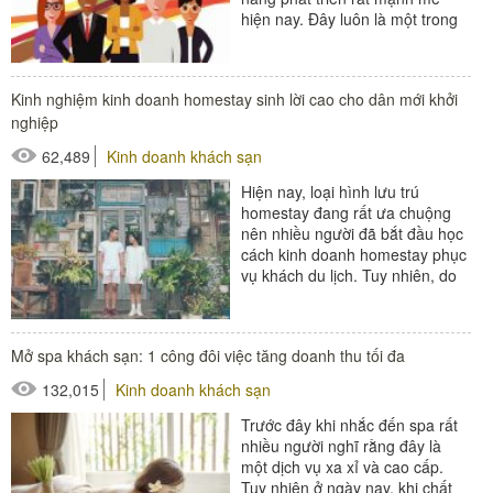
hiện nay. Đây luôn là một trong
những ngành học nhận được rất
nhiều...
#thiết bị buồng phòng
Kinh nghiệm kinh doanh homestay sinh lời cao cho dân mới khởi
#thiết bị sảnh - ngoại cảnh
nghiệp
62,489
Kinh doanh khách sạn
Hiện nay, loại hình lưu trú
homestay đang rất ưa chuộng
nên nhiều người đã bắt đầu học
cách kinh doanh homestay phục
vụ khách du lịch. Tuy nhiên, do
chưa có nhiều kinh nghiệm,
thiếu sự tính...
#thiết bị buồng phòng
Mở spa khách sạn: 1 công đôi việc tăng doanh thu tối đa
#thiết bị sảnh - ngoại cảnh
132,015
Kinh doanh khách sạn
Trước đây khi nhắc đến spa rất
nhiều người nghĩ rằng đây là
một dịch vụ xa xỉ và cao cấp.
Tuy nhiên ở ngày nay, khi chất