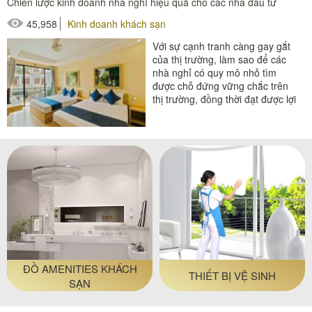
Chiến lược kinh doanh nhà nghỉ hiệu quả cho các nhà đầu tư
#thiết bị phòng tắm
45,958
Kinh doanh khách sạn
Với sự cạnh tranh càng gay gắt
của thị trường, làm sao để các
nhà nghỉ có quy mô nhỏ tìm
được chỗ đứng vững chắc trên
thị trường, đồng thời đạt được lợi
nhuận cao? Câu trả...
#đồ amenities khách sạn
#thiết bị buồng phòng
ĐỒ AMENITIES KHÁCH
THIẾT BỊ VỆ SINH
SẠN