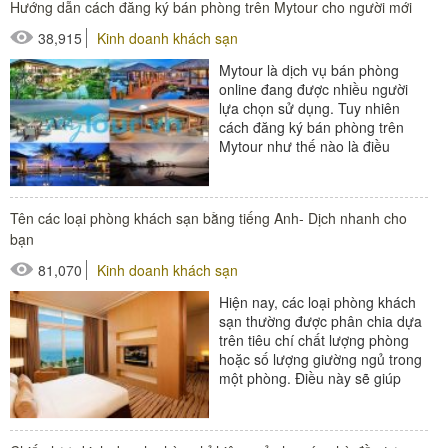
Hướng dẫn cách đăng ký bán phòng trên Mytour cho người mới
#thiết bị sảnh - ngoại cảnh
38,915
Kinh doanh khách sạn
Mytour là dịch vụ bán phòng
online đang được nhiều người
lựa chọn sử dụng. Tuy nhiên
cách đăng ký bán phòng trên
Mytour như thế nào là điều
nhiều người băn khoăn. Hãy
cùng chúng tôi tìm...
#thiết bị buồng phòng
Tên các loại phòng khách sạn bằng tiếng Anh- Dịch nhanh cho
#thiết bị phòng tắm
bạn
81,070
Kinh doanh khách sạn
Hiện nay, các loại phòng khách
sạn thường được phân chia dựa
trên tiêu chí chất lượng phòng
hoặc số lượng giường ngủ trong
một phòng. Điều này sẽ giúp
khách hàng có thêm sự lựa chọn
với...
#thiết bị buồng phòng