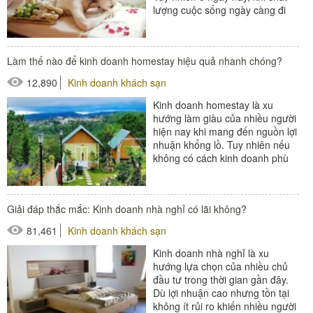
lượng cuộc sống ngày càng đi
lên thì spa trở...
#thiết bị buồng phòng
Làm thế nào để kinh doanh homestay hiệu quả nhanh chóng?
#thiết bị phòng tắm
12,890
Kinh doanh khách sạn
Kinh doanh homestay là xu
hướng làm giàu của nhiều người
hiện nay khi mang đến nguồn lợi
nhuận khổng lồ. Tuy nhiên nếu
không có cách kinh doanh phù
hợp thì sẽ để lại nhiều hậu quả...
#thiết bị sảnh - ngoại cảnh
Giải đáp thắc mắc: Kinh doanh nhà nghỉ có lãi không?
81,461
Kinh doanh khách sạn
Kinh doanh nhà nghỉ là xu
hướng lựa chọn của nhiều chủ
đầu tư trong thời gian gần đây.
Dù lợi nhuận cao nhưng tồn tại
không ít rủi ro khiến nhiều người