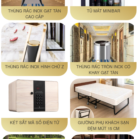
THÙNG RÁC INOX GẠT TÀN
TỦ MÁT MINIBAR
CAO CẤP
THÙNG RÁC INOX HÌNH CHỮ Z
THÙNG RÁC TRÒN INOX CÓ
KHAY GẠT TÀN
KÉT SẮT MÃ SỐ ĐIỆN TỬ
GIƯỜNG PHỤ KHÁCH SẠN
ĐỆM MÚT 15 CM