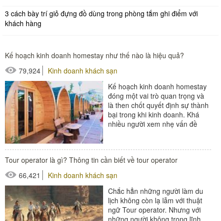
3 cách bày trí giỏ đựng đồ dùng trong phòng tắm ghi điểm với
khách hàng
Kế hoạch kinh doanh homestay như thế nào là hiệu quả?
79,924
Kinh doanh khách sạn
Kế hoạch kinh doanh homestay
đóng một vai trò quan trọng và
là then chốt quyết định sự thành
bại trong khi kinh doanh. Khá
nhiều người xem nhẹ vấn đề
này, thậm chí không thèm để
tâm....
#thiết bị sảnh - ngoại cảnh
Tour operator là gì? Thông tin cần biết về tour operator
66,421
Kinh doanh khách sạn
Chắc hẳn những người làm du
lịch không còn lạ lẫm với thuật
ngữ Tour operator. Nhưng với
những người không trong lĩnh