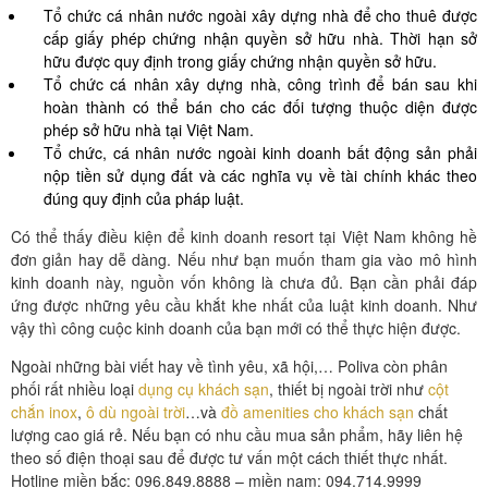
Tổ chức cá nhân nước ngoài xây dựng nhà để cho thuê được
cấp giấy phép chứng nhận quyền sở hữu nhà. Thời hạn sở
hữu được quy định trong giấy chứng nhận quyền sở hữu.
Tổ chức cá nhân xây dựng nhà, công trình để bán sau khi
hoàn thành có thể bán cho các đối tượng thuộc diện được
phép sở hữu nhà tại Việt Nam.
Tổ chức, cá nhân nước ngoài kinh doanh bất động sản phải
nộp tiền sử dụng đất và các nghĩa vụ về tài chính khác theo
đúng quy định của pháp luật.
Có thể thấy điều kiện để kinh doanh resort tại Việt Nam không hề
đơn giản hay dễ dàng. Nếu như bạn muốn tham gia vào mô hình
kinh doanh này, nguồn vốn không là chưa đủ. Bạn cần phải đáp
ứng được những yêu cầu khắt khe nhất của luật kinh doanh. Như
vậy thì công cuộc kinh doanh của bạn mới có thể thực hiện được.
Ngoài những bài viết hay về tình yêu, xã hội,… Poliva còn phân
phối rất nhiều loại
dụng cụ khách sạn
, thiết bị ngoài trời như
cột
chắn inox
,
ô dù ngoài trời
…và
đồ amenities cho khách sạn
chất
lượng cao giá rẻ. Nếu bạn có nhu cầu mua sản phẩm, hãy liên hệ
theo số điện thoại sau để được tư vấn một cách thiết thực nhất.
Hotline miền bắc: 096.849.8888 – miền nam: 094.714.9999