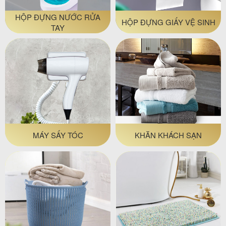
HỘP ĐỰNG NƯỚC RỬA
HỘP ĐỰNG GIẤY VỆ SINH
TAY
MÁY SẤY TÓC
KHĂN KHÁCH SẠN