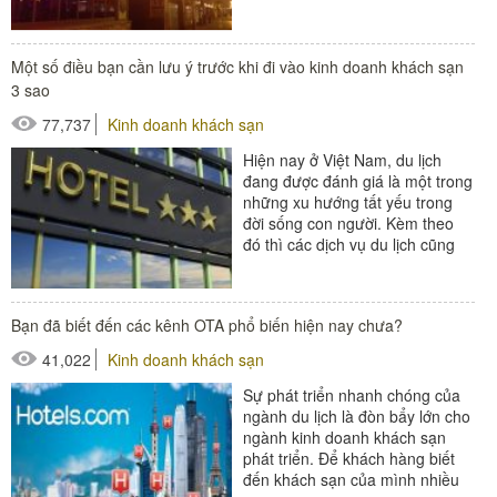
có...
#thiết bị buồng phòng
Một số điều bạn cần lưu ý trước khi đi vào kinh doanh khách sạn
#thiết bị sảnh - ngoại cảnh
3 sao
77,737
Kinh doanh khách sạn
Hiện nay ở Việt Nam, du lịch
đang được đánh giá là một trong
những xu hướng tất yếu trong
đời sống con người. Kèm theo
đó thì các dịch vụ du lịch cũng
phát triển vô cùng...
#thiết bị buồng phòng
Bạn đã biết đến các kênh OTA phổ biến hiện nay chưa?
#thiết bị sảnh - ngoại cảnh
41,022
Kinh doanh khách sạn
Sự phát triển nhanh chóng của
ngành du lịch là đòn bẩy lớn cho
ngành kinh doanh khách sạn
phát triển. Để khách hàng biết
đến khách sạn của mình nhiều