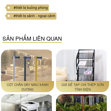
#thiết bị buồng phòng
#thiết bị sảnh - ngoại cảnh
SẢN PHẨM LIÊN QUAN
CỘT CHẮN DÂY MÀU XANH
GIÁ ĐỂ TẠP CHÍ THÉP SƠN
DƯƠNG
TĨNH ĐIỆN