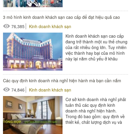
hơn, các chủ đầu tư luôn tìm...
#đồ amenities khách sạn
3 mô hình kinh doanh khách sạn cao cấp để đạt hiệu quả cao
#thiết bị buồng phòng
76,385
Kinh doanh khách sạn
Kinh doanh khách sạn cao cấp
đang trở thành một xu thế chung
của rất nhiều ông lớn. Tuy nhiên
việc thành hay bại của mô hình
này lại nằm chủ yếu ở khâu
phân tích và xây...
#thiết bị buồng phòng
Các quy định kinh doanh nhà nghỉ hiện hành mà bạn cần nắm
#thiết bị phòng tắm
74,846
Kinh doanh khách sạn
#thiết bị sảnh - ngoại cảnh
Cơ sở kinh doanh nhà nghỉ phải
tuân thủ các quy định kinh
doanh nhà nghỉ hiện hành.
Trong đó bao gồm: quy định về
thiết kế, chất lượng dịch vụ và
cho thuê lưu trú. Yêu cầu...