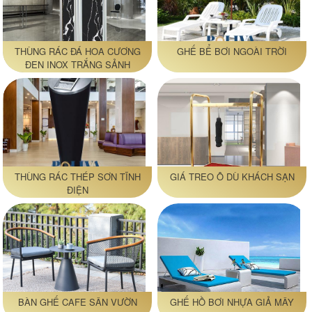
THÙNG RÁC ĐÁ HOA CƯƠNG
GHẾ BỂ BƠI NGOÀI TRỜI
ĐEN INOX TRẮNG SẢNH
KHÁCH SẠN
THÙNG RÁC THÉP SƠN TĨNH
GIÁ TREO Ô DÙ KHÁCH SẠN
ĐIỆN
BÀN GHẾ CAFE SÂN VƯỜN
GHẾ HỒ BƠI NHỰA GIẢ MÂY