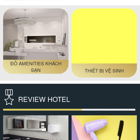
#đồ amenities khách sạn
#thiết bị buồng phòng
ĐỒ AMENITIES KHÁCH
THIẾT BỊ VỆ SINH
SẠN
REVIEW HOTEL