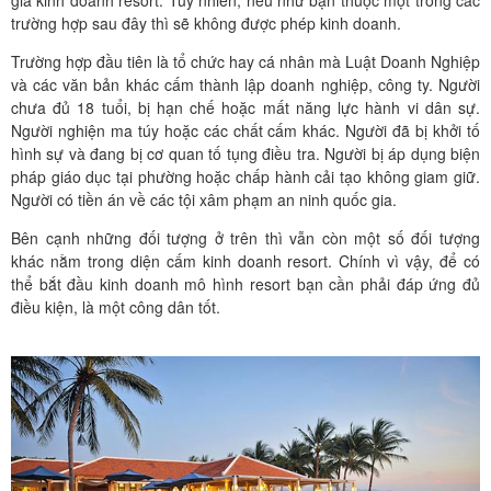
gia kinh doanh resort. Tuy nhiên, nếu như bạn thuộc một trong các
trường hợp sau đây thì sẽ không được phép kinh doanh.
Trường hợp đầu tiên là tổ chức hay cá nhân mà Luật Doanh Nghiệp
và các văn bản khác cấm thành lập doanh nghiệp, công ty. Người
chưa đủ 18 tuổi, bị hạn chế hoặc mất năng lực hành vi dân sự.
Người nghiện ma túy hoặc các chất cấm khác. Người đã bị khởi tố
hình sự và đang bị cơ quan tố tụng điều tra. Người bị áp dụng biện
pháp giáo dục tại phường hoặc chấp hành cải tạo không giam giữ.
Người có tiền án về các tội xâm phạm an ninh quốc gia.
Bên cạnh những đối tượng ở trên thì vẫn còn một số đối tượng
khác nằm trong diện cấm kinh doanh resort. Chính vì vậy, để có
thể bắt đầu kinh doanh mô hình resort bạn cần phải đáp ứng đủ
điều kiện, là một công dân tốt.