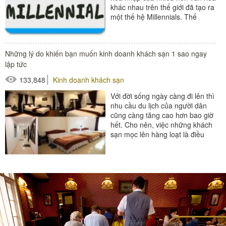
khác nhau trên thế giới đã tạo ra
một thế hệ Millennials. Thế
nhưng Millennials là gì?...
#thiết bị buồng phòng
Những lý do khiến bạn muốn kinh doanh khách sạn 1 sao ngay
#thiết bị sảnh - ngoại cảnh
lập tức
133,848
Kinh doanh khách sạn
Với đời sống ngày càng đi lên thì
nhu cầu du lịch của người dân
cũng càng tăng cao hơn bao giờ
hết. Cho nên, việc những khách
sạn mọc lên hàng loạt là điều
không thể thiếu...
#thiết bị buồng phòng
#thiết bị sảnh - ngoại cảnh