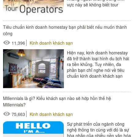
vực này sẽ không biết tour
operator là gì? Để hiểu rõ hơn
về thuật...
#đồ amenities khách sạn
Tiêu chuẩn kinh doanh homestay bạn phải biết nếu muốn thành
#thiết bị buồng phòng
công
11,396
Kinh doanh khách sạn
Hiện nay, kinh doanh homestay
đã trở thành loại hình du lịch hái
ra tiền khủng. Tuy nhiên, đa
phần bạn chỉ nghe nói về tiêu
chuẩn kinh doanh khách sạn
nhưng lại chưa được biết về
tiêu...
#thiết bị buồng phòng
Millennials là gì? Kiểu khách sạn nào sẽ hớp hồn thế hệ
#thiết bị sảnh - ngoại cảnh
Millennials?
75,663
Kinh doanh khách sạn
Sự phát triển của ngành công
nghệ thông tin cùng với đó là sự
hòa nhập của nhiều nền văn hóa