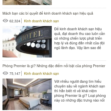
#đồ amenities khách sạn
Mách bạn các bí quyết để kinh doanh khách sạn hiệu quả
#thiết bị buồng phòng
62,324
Kinh doanh khách sạn
Để kinh doanh khách sạn hiệu
quả, đạt doanh thu cao luôn cần
có những chiến lược phát triển
hợp lý và đúng đắn nhất của đội
ngũ lãnh đạo. Vậy làm sao để
thực hiện được điều...
#thiết bị buồng phòng
Phòng Premier là gì? Những đặc điểm nổi bật của phòng Premier
#thiết bị phòng tắm
75,147
Kinh doanh khách sạn
#thiết bị sảnh - ngoại cảnh
Với nhiều người đang tìm hiểu
chuyên sâu về ngành khách sạn
thì hẳn biết rõ về khái niệm
phòng Premier là gì? Loại phòng
này có những đặc trưng nào nổi
bật về kiến trúc và nội...
#thiết bị buồng phòng