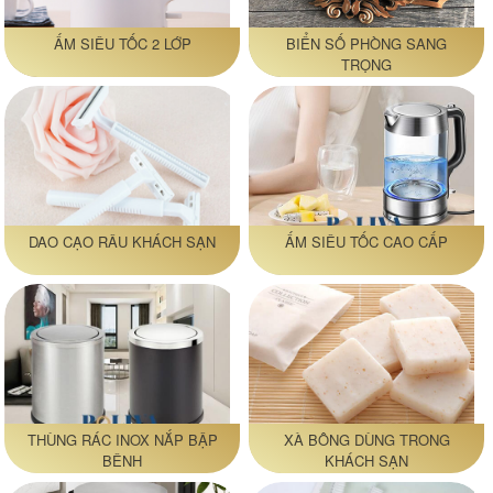
ẤM SIÊU TỐC 2 LỚP
BIỂN SỐ PHÒNG SANG
TRỌNG
DAO CẠO RÂU KHÁCH SẠN
ẤM SIÊU TỐC CAO CẤP
THÙNG RÁC INOX NẮP BẬP
XÀ BÔNG DÙNG TRONG
BÊNH
KHÁCH SẠN