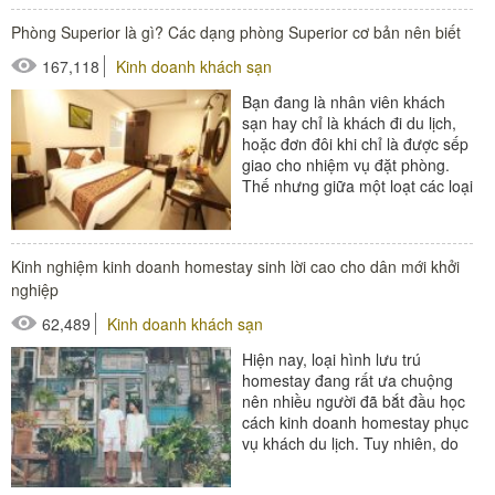
Phòng Superior là gì? Các dạng phòng Superior cơ bản nên biết
#thiết bị phòng tắm
167,118
Kinh doanh khách sạn
Bạn đang là nhân viên khách
sạn hay chỉ là khách đi du lịch,
hoặc đơn đôi khi chỉ là được sếp
giao cho nhiệm vụ đặt phòng.
Thế nhưng giữa một loạt các loại
phòng khác nhau...
#thiết bị buồng phòng
Kinh nghiệm kinh doanh homestay sinh lời cao cho dân mới khởi
#thiết bị phòng tắm
nghiệp
62,489
Kinh doanh khách sạn
Hiện nay, loại hình lưu trú
homestay đang rất ưa chuộng
nên nhiều người đã bắt đầu học
cách kinh doanh homestay phục
vụ khách du lịch. Tuy nhiên, do
chưa có nhiều kinh nghiệm,
thiếu sự tính...