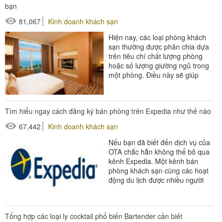
bạn
81,067
Kinh doanh khách sạn
Hiện nay, các loại phòng khách
sạn thường được phân chia dựa
trên tiêu chí chất lượng phòng
hoặc số lượng giường ngủ trong
một phòng. Điều này sẽ giúp
khách hàng có thêm sự lựa chọn
với...
#thiết bị buồng phòng
Tìm hiểu ngay cách đăng ký bán phòng trên Expedia như thế nào
#thiết bị phòng tắm
67,442
Kinh doanh khách sạn
Nếu bạn đã biết đến dịch vụ của
OTA chắc hẳn không thể bỏ qua
kênh Expedia. Một kênh bán
phòng khách sạn cùng các hoạt
động du lịch được nhiều người
sử dụng hiện nay. Làm thế...
#thiết bị nhà hàng - bếp
Tổng hợp các loại ly cocktail phổ biến Bartender cần biết