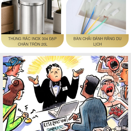
THÙNG RÁC INOX 304 ĐẠP
BÀN CHẢI ĐÁNH RĂNG DU
CHÂN TRÒN 20L
LỊCH