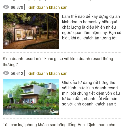
66,879
Kinh doanh khách sạn
Làm thế nào để xây dựng dự án
kinh doanh homestay hiệu quả,
chất lượng là điều khiến nhiều
người quan tâm hiện nay. Bạn có
biết, khi du khách ấn tượng tốt
với homestay của bạn thì...
#thiết bị buồng phòng
Kinh doanh resort mini khác gì so với kinh doanh resort thông
#thiết bị sảnh - ngoại cảnh
thường?
56,612
Kinh doanh khách sạn
Giới đầu tư đang rất hứng thú
với hình thức kinh doanh resort
mini bởi chúng tiết kiệm vốn đầu
tư ban đầu, nhanh hồi vốn hơn
so với kinh doanh khách sạn 5
sao, khu nghỉ dưỡng...
#thiết bị buồng phòng
Tên các loại phòng khách sạn bằng tiếng Anh- Dịch nhanh cho
#thiết bị sảnh - ngoại cảnh