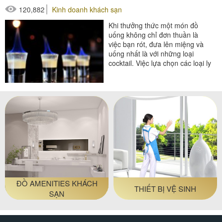
120,882
Kinh doanh khách sạn
Khi thưởng thức một món đồ
uống không chỉ đơn thuần là
việc bạn rót, đưa lên miệng và
uống nhất là với những loại
cocktail. Việc lựa chọn các loại ly
cocktail sẽ giúp người uống
cảm...
#thiết bị nhà hàng - bếp
ĐỒ AMENITIES KHÁCH
THIẾT BỊ VỆ SINH
SẠN