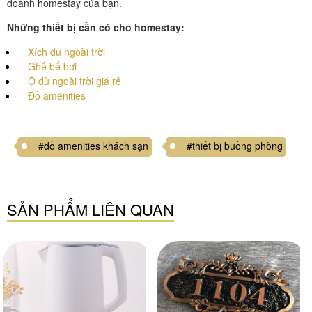
doanh homestay của bạn.
Những thiết bị cần có cho homestay:
Xích đu ngoài trời
Ghế bể bơi
Ô dù ngoài trời giá rẻ
Đồ amenities
#đồ amenities khách sạn
#thiết bị buồng phòng
SẢN PHẨM LIÊN QUAN