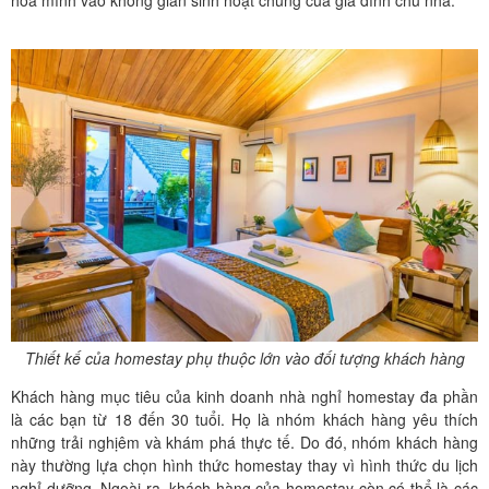
hoà mình vào không gian sinh hoạt chung của gia đình chủ nhà.
Thiết kế của homestay phụ thuộc lớn vào đối tượng khách hàng
Khách hàng mục tiêu của kinh doanh nhà nghỉ homestay đa phần
là các bạn từ 18 đến 30 tuổi. Họ là nhóm khách hàng yêu thích
những trải nghịêm và khám phá thực tế. Do đó, nhóm khách hàng
này thường lựa chọn hình thức homestay thay vì hình thức du lịch
nghỉ dưỡng. Ngoài ra, khách hàng của homestay còn có thể là các